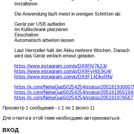
Installation.
Die Anwendung läuft meist in wenigen Schritten ab:
Gerät per USB aufladen
Im Kühlschrank platzieren
Einschalten
Automatisch arbeiten lassen
Laut Hersteller hält der Akku mehrere Wochen. Danach
wird das Gerät einfach erneut geladen.
https://www.instagram.com/p/DX9FlV7k2Ji/
https://www.instagram.com/p/DX9FvHtE9U4/
https://www.instagram.com/p/DX9F14DkxRN/
https://x.com/NehaGup50254254/status/20516193000
https://x.com/NehaGup50254254/status/20516195519
https://x.com/NehaGup50254254/status/20516197656
Просмотр 1 сообщения - с 1 по 1 (всего 1)
Для ответа в этой теме необходимо авторизоваться.
ВХОД