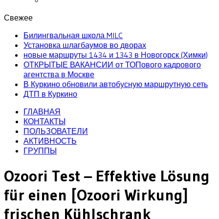
Свежее
Билингвальная школа MILC
Установка шлагбаумов во дворах
новые маршруты 1434 и 1343 в Новогорск (Химки)
ОТКРЫТЫЕ ВАКАНСИИ от ТОПового кадрового
агентства в Москве
В Куркино обновили автобусную маршрутную сеть
ДТП в Куркино
ГЛАВНАЯ
КОНТАКТЫ
ПОЛЬЗОВАТЕЛИ
АКТИВНОСТЬ
ГРУППЫ
Ozoori Test – Effektive Lösung
für einen [Ozoori Wirkung]
frischen Kühlschrank