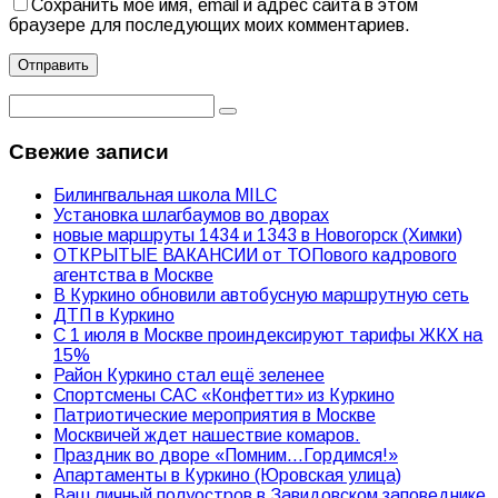
Сохранить моё имя, email и адрес сайта в этом
браузере для последующих моих комментариев.
Свежие записи
Билингвальная школа MILC
Установка шлагбаумов во дворах
новые маршруты 1434 и 1343 в Новогорск (Химки)
ОТКРЫТЫЕ ВАКАНСИИ от ТОПового кадрового
агентства в Москве
В Куркино обновили автобусную маршрутную сеть
ДТП в Куркино
С 1 июля в Москве проиндексируют тарифы ЖКХ на
15%
Район Куркино стал ещё зеленее
Спортсмены САС «Конфетти» из Куркино
Патриотические мероприятия в Москве
Москвичей ждет нашествие комаров.
Праздник во дворе «Помним…Гордимся!»
Апартаменты в Куркино (Юровская улица)
Ваш личный полуостров в Завидовском заповеднике