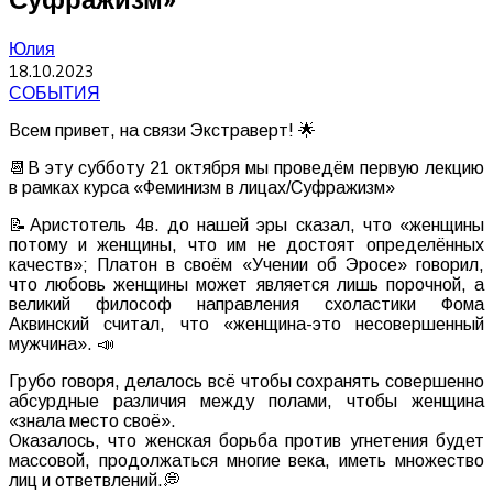
Юлия
18.10.2023
СОБЫТИЯ
Всем привет, на связи Экстраверт! 🌟
📆В эту субботу 21 октября мы проведём первую лекцию
в рамках курса «Феминизм в лицах/Суфражизм»
📝Аристотель 4в. до нашей эры сказал, что «женщины
потому и женщины, что им не достоят определённых
качеств»; Платон в своём «Учении об Эросе» говорил,
что любовь женщины может является лишь порочной, а
великий философ направления схоластики Фома
Аквинский считал, что «женщина-это несовершенный
мужчина». 📣
Грубо говоря, делалось всё чтобы сохранять совершенно
абсурдные различия между полами, чтобы женщина
«знала место своё».
Оказалось, что женская борьба против угнетения будет
массовой, продолжаться многие века, иметь множество
лиц и ответвлений.💭