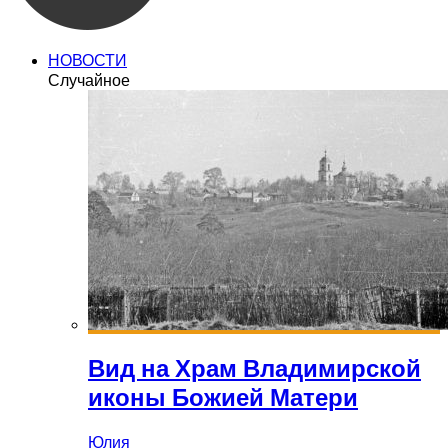
НОВОСТИ
Случайное
Вид на Храм Владимирской
иконы Божией Матери
Юлия