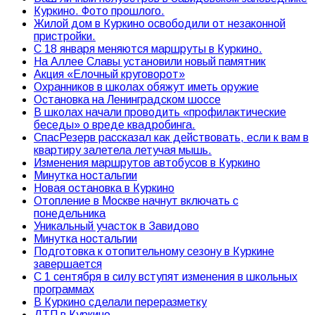
Куркино. Фото прошлого.
Жилой дом в Куркино освободили от незаконной
пристройки.
С 18 января меняются маршруты в Куркино.
На Аллее Славы установили новый памятник
Акция «Елочный круговорот»
Охранников в школах обяжут иметь оружие
Остановка на Ленинградском шоссе
В школах начали проводить «профилактические
беседы» о вреде квадробинга.
СпасРезерв рассказал как действовать, если к вам в
квартиру залетела летучая мышь.
Изменения маршрутов автобусов в Куркино
Минутка ностальгии
Новая остановка в Куркино
Отопление в Москве начнут включать с
понедельника
Уникальный участок в Завидово
Минутка ностальгии
Подготовка к отопительному сезону в Куркине
завершается
С 1 сентября в силу вступят изменения в школьных
программах
В Куркино сделали переразметку
ДТП в Куркино