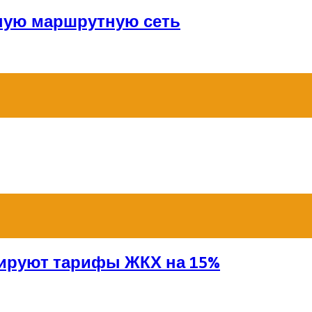
ную маршрутную сеть
сируют тарифы ЖКХ на 15%