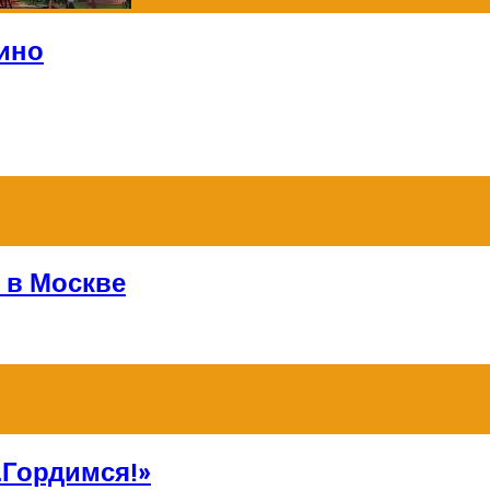
ино
 в Москве
Гордимся!»