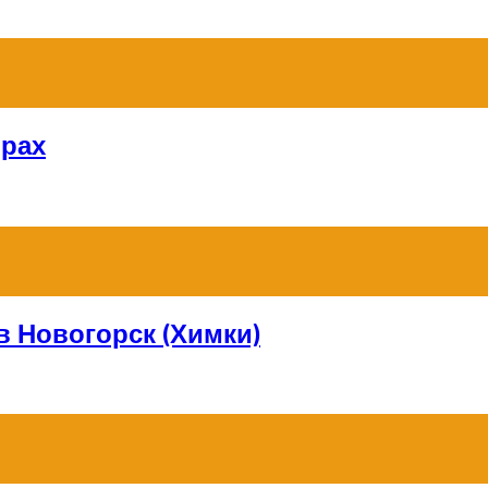
орах
в Новогорск (Химки)