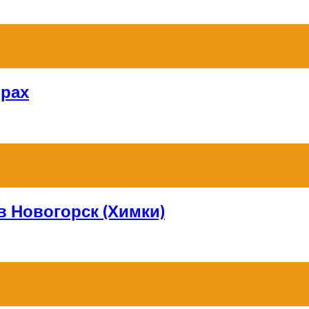
орах
в Новогорск (Химки)