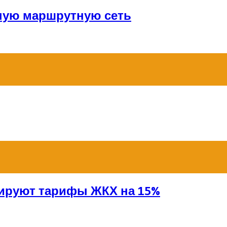
ную маршрутную сеть
сируют тарифы ЖКХ на 15%