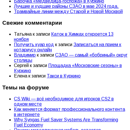
Бабочка «Медведица-госпожа» в Куркино
Лучшие и худшие районы СЗАО в мае 2024 года.
Трамвайные линии между Старой и Новой Москвой
Свежие комментарии
Татьяна
к записи
Каток в Химках откроется 13
ноября
Получить куар код
к записи
Записаться на прием к
нотариусу онлайн
Владимир
к записи
СЗАО — самый «бобриный» округ
столицы
Сергей
к записи
Площадка «Московские сезоны» в
Куркино
Елена
к записи
Такси в Куркино
Темы на форуме
CS Wiki — всё необходимое для игроков CS2 в
одном месте
Как меняется формат профессионального контента
в интернете
Why Syngas Fuel Saver Systems Are Transforming
Fuel Economy