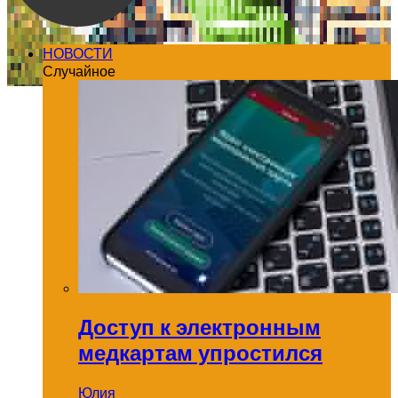
НОВОСТИ
Случайное
Доступ к электронным
медкартам упростился
Юлия