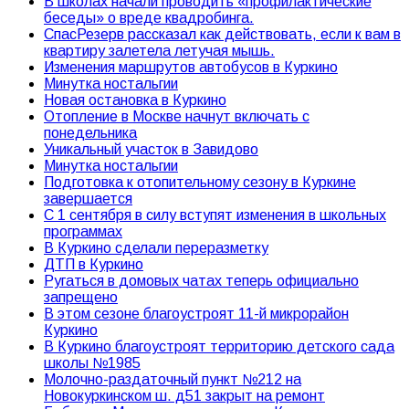
В школах начали проводить «профилактические
беседы» о вреде квадробинга.
СпасРезерв рассказал как действовать, если к вам в
квартиру залетела летучая мышь.
Изменения маршрутов автобусов в Куркино
Минутка ностальгии
Новая остановка в Куркино
Отопление в Москве начнут включать с
понедельника
Уникальный участок в Завидово
Минутка ностальгии
Подготовка к отопительному сезону в Куркине
завершается
С 1 сентября в силу вступят изменения в школьных
программах
В Куркино сделали переразметку
ДТП в Куркино
Ругаться в домовых чатах теперь официально
запрещено
В этом сезоне благоустроят 11-й микрорайон
Куркино
В Куркино благоустроят территорию детского сада
школы №1985
Молочно-раздаточный пункт №212 на
Новокуркинском ш. д51 закрыт на ремонт