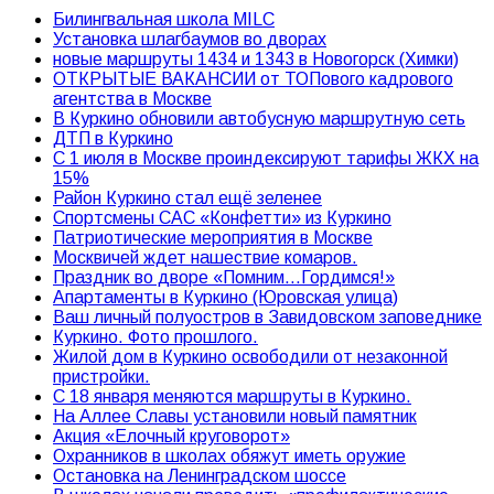
Билингвальная школа MILC
Установка шлагбаумов во дворах
новые маршруты 1434 и 1343 в Новогорск (Химки)
ОТКРЫТЫЕ ВАКАНСИИ от ТОПового кадрового
агентства в Москве
В Куркино обновили автобусную маршрутную сеть
ДТП в Куркино
С 1 июля в Москве проиндексируют тарифы ЖКХ на
15%
Район Куркино стал ещё зеленее
Спортсмены САС «Конфетти» из Куркино
Патриотические мероприятия в Москве
Москвичей ждет нашествие комаров.
Праздник во дворе «Помним…Гордимся!»
Апартаменты в Куркино (Юровская улица)
Ваш личный полуостров в Завидовском заповеднике
Куркино. Фото прошлого.
Жилой дом в Куркино освободили от незаконной
пристройки.
С 18 января меняются маршруты в Куркино.
На Аллее Славы установили новый памятник
Акция «Елочный круговорот»
Охранников в школах обяжут иметь оружие
Остановка на Ленинградском шоссе