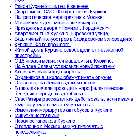
15%
Район Куркино стал ещё зеленее
Спортсмены САС «Конфетти» из Куркино
Патриотические мероприятия в Москве
Москвичей ждет нашествие комаров.
Праздник во дворе «Помним…Гордимся!»
Апартаменты в Куркино (Юровская улица)
Ваш личный полуостров в Завидовском заповеднике
Куркино. Фото прошлого.
Жилой дом в Куркино освободили от незаконной
пристройки.
С 18 января меняются маршруты в Куркино.
На Аллее Славы установили новый памятник
Акция «Елочный круговорот»
Охранников в школах обяжут иметь оружие
Остановка на Ленинградском шоссе
В школах начали проводить «профилактические
беседы» о вреде квадробинга.
СпасРезерв рассказал как действовать, если к вам в
квартиру залетела летучая мышь.
Изменения маршрутов автобусов в Куркино
Минутка ностальгии
Новая остановка в Куркино
Отопление в Москве начнут включать с
понедельника