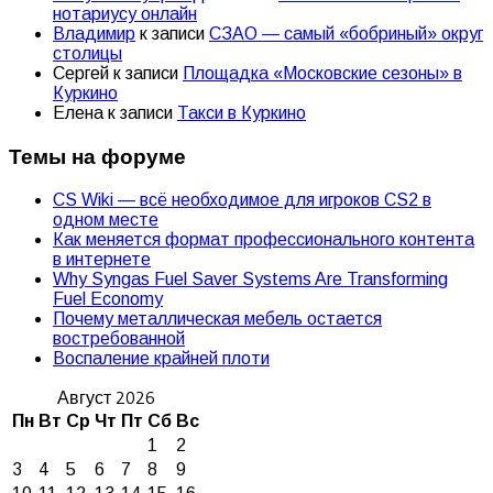
нотариусу онлайн
Владимир
к записи
СЗАО — самый «бобриный» округ
столицы
Сергей
к записи
Площадка «Московские сезоны» в
Куркино
Елена
к записи
Такси в Куркино
Темы на форуме
CS Wiki — всё необходимое для игроков CS2 в
одном месте
Как меняется формат профессионального контента
в интернете
Why Syngas Fuel Saver Systems Are Transforming
Fuel Economy
Почему металлическая мебель остается
востребованной
Воспаление крайней плоти
Август 2026
Пн
Вт
Ср
Чт
Пт
Сб
Вс
1
2
3
4
5
6
7
8
9