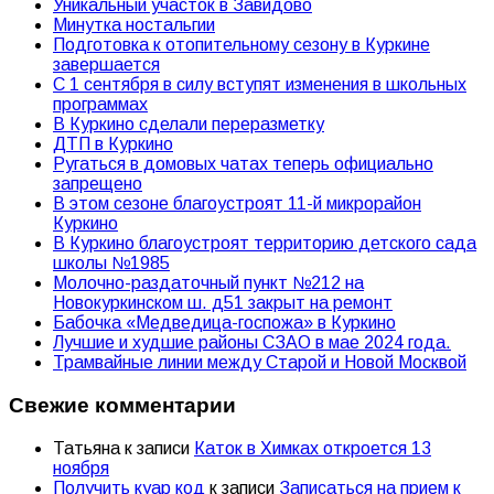
Уникальный участок в Завидово
Минутка ностальгии
Подготовка к отопительному сезону в Куркине
завершается
С 1 сентября в силу вступят изменения в школьных
программах
В Куркино сделали переразметку
ДТП в Куркино
Ругаться в домовых чатах теперь официально
запрещено
В этом сезоне благоустроят 11-й микрорайон
Куркино
В Куркино благоустроят территорию детского сада
школы №1985
Молочно-раздаточный пункт №212 на
Новокуркинском ш. д51 закрыт на ремонт
Бабочка «Медведица-госпожа» в Куркино
Лучшие и худшие районы СЗАО в мае 2024 года.
Трамвайные линии между Старой и Новой Москвой
Свежие комментарии
Татьяна
к записи
Каток в Химках откроется 13
ноября
Получить куар код
к записи
Записаться на прием к