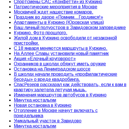
Спортсмены САС «Конфетти» из Куркино
Патриотические мероприятия в Москве
Москвичей ждет нашествие комаров.
Праздник во дворе «Помним…Гордимся!»
Апартаменты в Куркино (Юровская улица)
Ваш личный полуостров в Завидовском заповеднике
Куркино. Фото прошлого.
Жилой дом в Куркино освободили от незаконной
пристройки.
С 18 января меняются маршруты в Куркино.
На Аллее Славы установили новый памятник
Акция «Елочный круговорот»
Охранников в школах обяжут иметь оружие
Остановка на Ленинградском шоссе
В школах начали проводить «профилактические
беседы» о вреде квадробинга.
СпасРезерв рассказал как действовать, если к вам в
квартиру залетела летучая мышь.
Изменения маршрутов автобусов в Куркино
Минутка ностальгии
Новая остановка в Куркино
Отопление в Москве начнут включать с
понедельника
Уникальный участок в Завидово
Минутка ностальгии