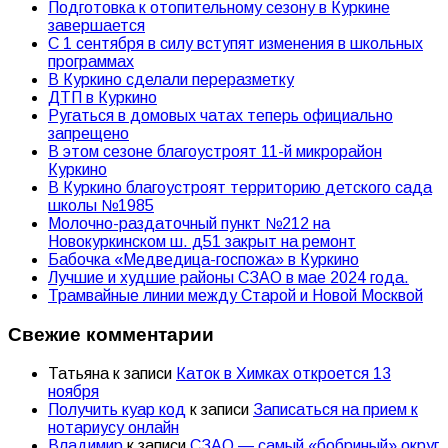
Подготовка к отопительному сезону в Куркине
завершается
С 1 сентября в силу вступят изменения в школьных
программах
В Куркино сделали переразметку
ДТП в Куркино
Ругаться в домовых чатах теперь официально
запрещено
В этом сезоне благоустроят 11-й микрорайон
Куркино
В Куркино благоустроят территорию детского сада
школы №1985
Молочно-раздаточный пункт №212 на
Новокуркинском ш. д51 закрыт на ремонт
Бабочка «Медведица-госпожа» в Куркино
Лучшие и худшие районы СЗАО в мае 2024 года.
Трамвайные линии между Старой и Новой Москвой
Свежие комментарии
Татьяна
к записи
Каток в Химках откроется 13
ноября
Получить куар код
к записи
Записаться на прием к
нотариусу онлайн
Владимир
к записи
СЗАО — самый «бобриный» округ