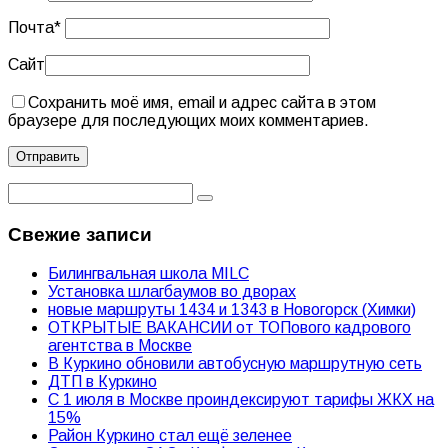
Почта
*
Сайт
Сохранить моё имя, email и адрес сайта в этом
браузере для последующих моих комментариев.
Свежие записи
Билингвальная школа MILC
Установка шлагбаумов во дворах
новые маршруты 1434 и 1343 в Новогорск (Химки)
ОТКРЫТЫЕ ВАКАНСИИ от ТОПового кадрового
агентства в Москве
В Куркино обновили автобусную маршрутную сеть
ДТП в Куркино
С 1 июля в Москве проиндексируют тарифы ЖКХ на
15%
Район Куркино стал ещё зеленее