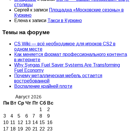
столицы
Сергей
к записи
Площадка «Московские сезоны» в
Куркино
Елена
к записи
Такси в Куркино
Темы на форуме
CS Wiki — всё необходимое для игроков CS2 в
одном месте
Как меняется формат профессионального контента
в интернете
Why Syngas Fuel Saver Systems Are Transforming
Fuel Economy
Почему металлическая мебель остается
востребованной
Воспаление крайней плоти
Август 2026
Пн
Вт
Ср
Чт
Пт
Сб
Вс
1
2
3
4
5
6
7
8
9
10
11
12
13
14
15
16
17
18
19
20
21
22
23