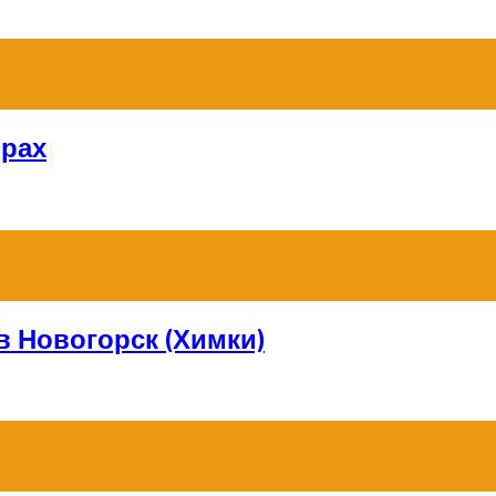
орах
в Новогорск (Химки)