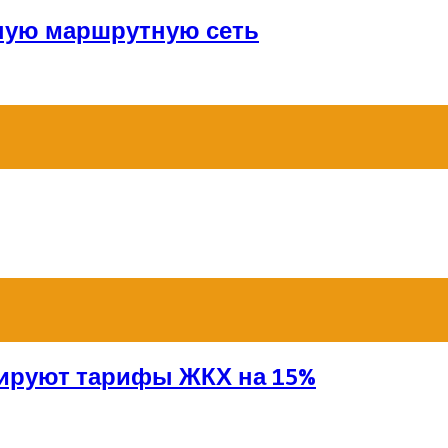
ную маршрутную сеть
сируют тарифы ЖКХ на 15%