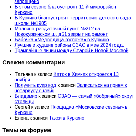
запрещено
В этом сезоне благоустроят 11-й микрорайон
Куркино
В Куркино благоустроят территорию детского сада
школы №1985
Молочно-раздаточный пункт №212 на
Новокуркинском ш. д51 закрыт на ремонт
Бабочка «Медведица-госпожа» в Куркино
Лучшие и худшие районы СЗАО в мае 2024 года.
Трамвайные линии между Старой и Новой Москвой
Свежие комментарии
Татьяна
к записи
Каток в Химках откроется 13
ноября
Получить куар код
к записи
Записаться на прием к
нотариусу онлайн
Владимир
к записи
СЗАО — самый «бобриный» округ
столицы
Сергей
к записи
Площадка «Московские сезоны» в
Куркино
Елена
к записи
Такси в Куркино
Темы на форуме