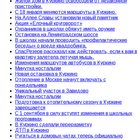
Жилой дом в Куркино освободили от незаконной
пристройки.
С 18 января меняются маршруты в Куркино.
На Аллее Славы установили новый памятник
Акция «Елочный круговорот»
Охранников в школах обяжут иметь оружие
Остановка на Ленинградском шоссе
В школах начали проводить «профилактические
беседы» о вреде квадробинга.
СпасРезерв рассказал как действовать, если к вам в
квартиру залетела летучая мышь.
Изменения маршрутов автобусов в Куркино
Минутка ностальгии
Новая остановка в Куркино
Отопление в Москве начнут включать с
понедельника
Уникальный участок в Завидово
Минутка ностальгии
Подготовка к отопительному сезону в Куркине
завершается
С 1 сентября в силу вступят изменения в школьных
программах
В Куркино сделали переразметку
ДТП в Куркино
Ругаться в домовых чатах теперь официально