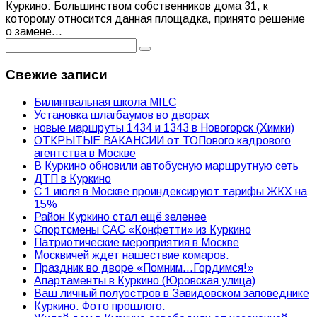
Куркино: Большинством собственников дома 31, к
которому относится данная площадка, принято решение
о замене
...
Свежие записи
Билингвальная школа MILC
Установка шлагбаумов во дворах
новые маршруты 1434 и 1343 в Новогорск (Химки)
ОТКРЫТЫЕ ВАКАНСИИ от ТОПового кадрового
агентства в Москве
В Куркино обновили автобусную маршрутную сеть
ДТП в Куркино
С 1 июля в Москве проиндексируют тарифы ЖКХ на
15%
Район Куркино стал ещё зеленее
Спортсмены САС «Конфетти» из Куркино
Патриотические мероприятия в Москве
Москвичей ждет нашествие комаров.
Праздник во дворе «Помним…Гордимся!»
Апартаменты в Куркино (Юровская улица)
Ваш личный полуостров в Завидовском заповеднике
Куркино. Фото прошлого.