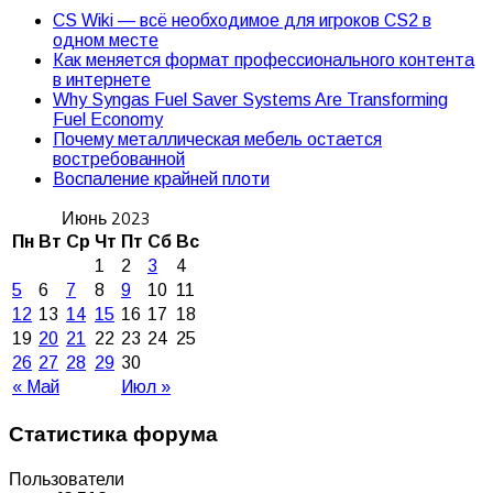
CS Wiki — всё необходимое для игроков CS2 в
одном месте
Как меняется формат профессионального контента
в интернете
Why Syngas Fuel Saver Systems Are Transforming
Fuel Economy
Почему металлическая мебель остается
востребованной
Воспаление крайней плоти
Июнь 2023
Пн
Вт
Ср
Чт
Пт
Сб
Вс
1
2
3
4
5
6
7
8
9
10
11
12
13
14
15
16
17
18
19
20
21
22
23
24
25
26
27
28
29
30
« Май
Июл »
Статистика форума
Пользователи