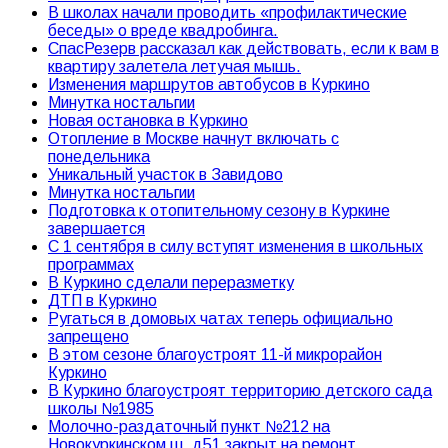
В школах начали проводить «профилактические
беседы» о вреде квадробинга.
СпасРезерв рассказал как действовать, если к вам в
квартиру залетела летучая мышь.
Изменения маршрутов автобусов в Куркино
Минутка ностальгии
Новая остановка в Куркино
Отопление в Москве начнут включать с
понедельника
Уникальный участок в Завидово
Минутка ностальгии
Подготовка к отопительному сезону в Куркине
завершается
С 1 сентября в силу вступят изменения в школьных
программах
В Куркино сделали переразметку
ДТП в Куркино
Ругаться в домовых чатах теперь официально
запрещено
В этом сезоне благоустроят 11-й микрорайон
Куркино
В Куркино благоустроят территорию детского сада
школы №1985
Молочно-раздаточный пункт №212 на
Новокуркинском ш. д51 закрыт на ремонт