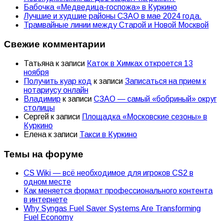
Бабочка «Медведица-госпожа» в Куркино
Лучшие и худшие районы СЗАО в мае 2024 года.
Трамвайные линии между Старой и Новой Москвой
Свежие комментарии
Татьяна
к записи
Каток в Химках откроется 13
ноября
Получить куар код
к записи
Записаться на прием к
нотариусу онлайн
Владимир
к записи
СЗАО — самый «бобриный» округ
столицы
Сергей
к записи
Площадка «Московские сезоны» в
Куркино
Елена
к записи
Такси в Куркино
Темы на форуме
CS Wiki — всё необходимое для игроков CS2 в
одном месте
Как меняется формат профессионального контента
в интернете
Why Syngas Fuel Saver Systems Are Transforming
Fuel Economy