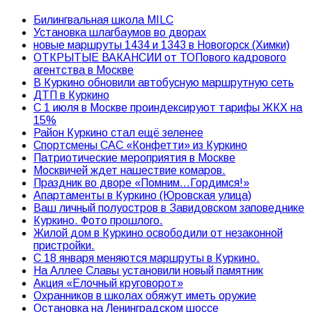
Билингвальная школа MILC
Установка шлагбаумов во дворах
новые маршруты 1434 и 1343 в Новогорск (Химки)
ОТКРЫТЫЕ ВАКАНСИИ от ТОПового кадрового
агентства в Москве
В Куркино обновили автобусную маршрутную сеть
ДТП в Куркино
С 1 июля в Москве проиндексируют тарифы ЖКХ на
15%
Район Куркино стал ещё зеленее
Спортсмены САС «Конфетти» из Куркино
Патриотические мероприятия в Москве
Москвичей ждет нашествие комаров.
Праздник во дворе «Помним…Гордимся!»
Апартаменты в Куркино (Юровская улица)
Ваш личный полуостров в Завидовском заповеднике
Куркино. Фото прошлого.
Жилой дом в Куркино освободили от незаконной
пристройки.
С 18 января меняются маршруты в Куркино.
На Аллее Славы установили новый памятник
Акция «Елочный круговорот»
Охранников в школах обяжут иметь оружие
Остановка на Ленинградском шоссе