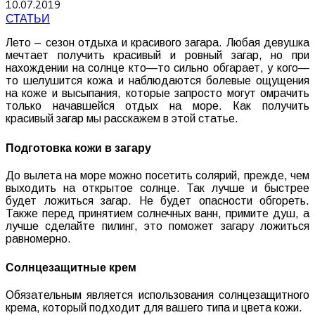
10.07.2019
СТАТЬИ
Лето
–
сезон
отдыха
и
красивого
загара
.
Любая
девушка
мечтает
получить
красивый
и
ровный
загар
,
но
при
нахождении
на
солнце
кто
—
то
сильно
обгарает
,
у
кого
—
то
шелушится
кожа
и
наблюдаются
болевые
ощущения
на
коже и высыпания
,
которые
запросто
могут
омрачить
только
начавшейся
отдых
на
море
.
Как
получить
красивый
загар
мы
расскажем
в
этой
статье
.
Подготовка
кожи
в
загару
До
вылета
на
море
можно
посетить
солярий
,
прежде
,
чем
выходить
на
открытое
солнце
.
Так
лучше
и
быстрее
будет
ложиться
загар
.
Не
будет
опасности
обгореть
.
Также
перед
принятием
солнечных
ванн
,
примите
душ
,
а
лучше
сделайте
пилинг
,
это
поможет
загару
ложиться
равномерно
.
Солнцезащитные
крем
Обязательным
является
использования
солнцезащитного
крема, который подходит для вашего типа и цвета кожи.