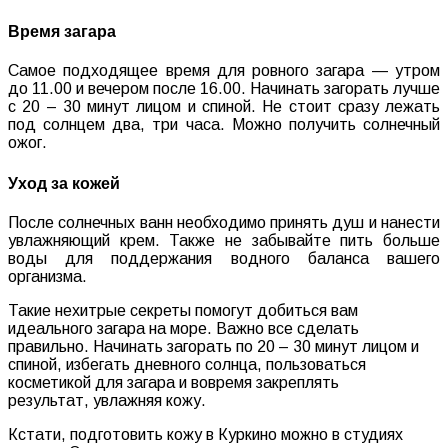
Время
загара
Cамое
подходящее
время
для
ровного
загара —
утром
до
11
.
00
и
вечером
после
16
.
00
.
Начинать
загорать
лучше
с
20
–
30
минут
лицом
и
спиной
.
Не
стоит
сразу
лежать
под
солнцем
два
,
три
часа
. Можно получить солнечный
ожог.
Уход
за
кожей
После
солнечных
ванн
необходимо
принять
душ
и
нанести
увлажняющий
крем
.
Также
не
забывайте
пить
больше
воды
для
поддержания
водного
баланса
вашего
организма
.
Такие
нехитрые
секреты
помогут
добиться
вам
идеального
загара
на
море
.
Важно
все
сделать
правильно
.
Начинать
загорать
по
20
–
30
минут
лицом
и
спиной, и
збегать
дневного
солнца, п
ользоваться
косметикой
для
загара
и
вовремя
закреплять
результат,
увлажняя
кожу
.
Кстати, подготовить
кожу
в
Куркино можно
в
студиях