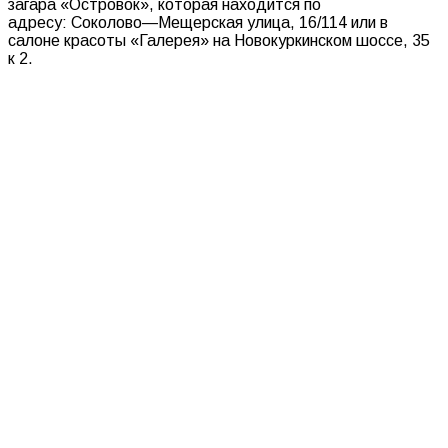
загара
«
Островок»
,
которая
находится
по
адресу:
Соколово
—
Мещерская
улица
,
16
/
114
или
в
с
алоне
красоты
«
Галерея
»
на
Новокуркинском
шоссе
,
35
к
2
.