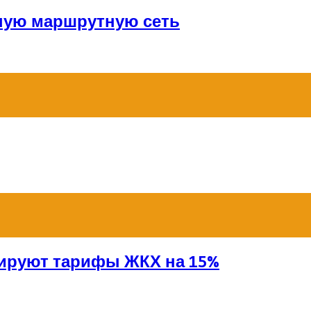
ную маршрутную сеть
сируют тарифы ЖКХ на 15%