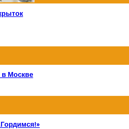
крыток
 в Москве
Гордимся!»