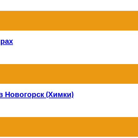
орах
в Новогорск (Химки)