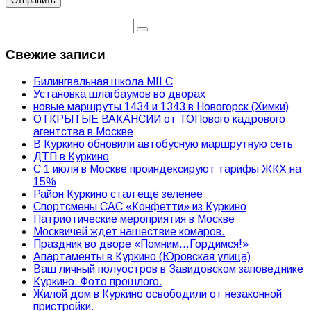
Свежие записи
Билингвальная школа MILC
Установка шлагбаумов во дворах
новые маршруты 1434 и 1343 в Новогорск (Химки)
ОТКРЫТЫЕ ВАКАНСИИ от ТОПового кадрового
агентства в Москве
В Куркино обновили автобусную маршрутную сеть
ДТП в Куркино
С 1 июля в Москве проиндексируют тарифы ЖКХ на
15%
Район Куркино стал ещё зеленее
Спортсмены САС «Конфетти» из Куркино
Патриотические мероприятия в Москве
Москвичей ждет нашествие комаров.
Праздник во дворе «Помним…Гордимся!»
Апартаменты в Куркино (Юровская улица)
Ваш личный полуостров в Завидовском заповеднике
Куркино. Фото прошлого.
Жилой дом в Куркино освободили от незаконной
пристройки.