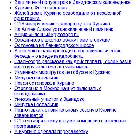
Ваш личный полуостров в Завидовском заповеднике
Куркино. Фото прошлого.
Жилой дом в Куркино освободили от незаконной
пристройки.
С 18 января меняются маршруты в Куркино.
На Аллее Славы установили новый памятник
Акция «Елочный круговорот»
Охранников в школах обяжут иметь оружие
Остановка на Ленинградском шоссе
В школах начали проводить «профилактические
беседы» о вреде квадробинга.
СпасРезерв рассказал как действовать, если к вам в
квартиру залетела летучая мышь.
Изменения маршрутов автобусов в Куркино
Минутка ностальгии
Новая остановка в Куркино
Отопление в Москве начнут включать с
понедельника
Уникальный участок в Завидово
Минутка ностальгии
Подготовка к отопительному сезону в Куркине
завершается
С 1 сентября в силу вступят изменения в школьных
программах
В Куркино сделали переразметку