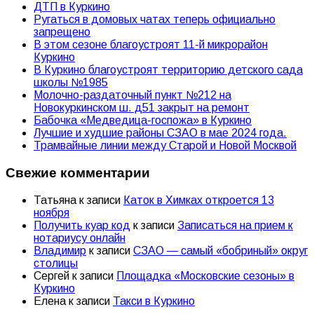
ДТП в Куркино
Ругаться в домовых чатах теперь официально
запрещено
В этом сезоне благоустроят 11-й микрорайон
Куркино
В Куркино благоустроят территорию детского сада
школы №1985
Молочно-раздаточный пункт №212 на
Новокуркинском ш. д51 закрыт на ремонт
Бабочка «Медведица-госпожа» в Куркино
Лучшие и худшие районы СЗАО в мае 2024 года.
Трамвайные линии между Старой и Новой Москвой
Свежие комментарии
Татьяна
к записи
Каток в Химках откроется 13
ноября
Получить куар код
к записи
Записаться на прием к
нотариусу онлайн
Владимир
к записи
СЗАО — самый «бобриный» округ
столицы
Сергей
к записи
Площадка «Московские сезоны» в
Куркино
Елена
к записи
Такси в Куркино