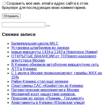
Сохранить моё имя, email и адрес сайта в этом
браузере для последующих моих комментариев.
Свежие записи
Билингвальная школа MILC
Установка шлагбаумов во дворах
новые маршруты 1434 и 1343 в Новогорск (Химки)
ОТКРЫТЫЕ ВАКАНСИИ от ТОПового кадрового
агентства в Москве
В Куркино обновили автобусную маршрутную сеть
ДТП в Куркино
С 1 июля в Москве проиндексируют тарифы ЖКХ на
15%
Район Куркино стал ещё зеленее
Спортсмены САС «Конфетти» из Куркино
Патриотические мероприятия в Москве
Москвичей ждет нашествие комаров.
Праздник во дворе «Помним…Гордимся!»
Апартаменты в Куркино (Юровская улица)