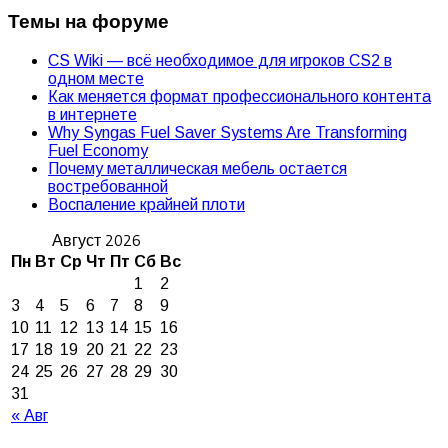
Темы на форуме
CS Wiki — всё необходимое для игроков CS2 в
одном месте
Как меняется формат профессионального контента
в интернете
Why Syngas Fuel Saver Systems Are Transforming
Fuel Economy
Почему металлическая мебель остается
востребованной
Воспаление крайней плоти
Август 2026
Пн
Вт
Ср
Чт
Пт
Сб
Вс
1
2
3
4
5
6
7
8
9
10
11
12
13
14
15
16
17
18
19
20
21
22
23
24
25
26
27
28
29
30
31
« Авг