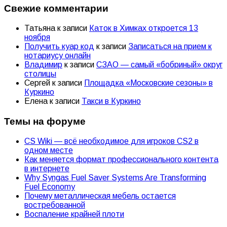
Свежие комментарии
Татьяна
к записи
Каток в Химках откроется 13
ноября
Получить куар код
к записи
Записаться на прием к
нотариусу онлайн
Владимир
к записи
СЗАО — самый «бобриный» округ
столицы
Сергей
к записи
Площадка «Московские сезоны» в
Куркино
Елена
к записи
Такси в Куркино
Темы на форуме
CS Wiki — всё необходимое для игроков CS2 в
одном месте
Как меняется формат профессионального контента
в интернете
Why Syngas Fuel Saver Systems Are Transforming
Fuel Economy
Почему металлическая мебель остается
востребованной
Воспаление крайней плоти