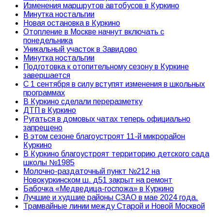
Изменения маршрутов автобусов в Куркино
Минутка ностальгии
Новая остановка в Куркино
Отопление в Москве начнут включать с
понедельника
Уникальный участок в Завидово
Минутка ностальгии
Подготовка к отопительному сезону в Куркине
завершается
С 1 сентября в силу вступят изменения в школьных
программах
В Куркино сделали переразметку
ДТП в Куркино
Ругаться в домовых чатах теперь официально
запрещено
В этом сезоне благоустроят 11-й микрорайон
Куркино
В Куркино благоустроят территорию детского сада
школы №1985
Молочно-раздаточный пункт №212 на
Новокуркинском ш. д51 закрыт на ремонт
Бабочка «Медведица-госпожа» в Куркино
Лучшие и худшие районы СЗАО в мае 2024 года.
Трамвайные линии между Старой и Новой Москвой