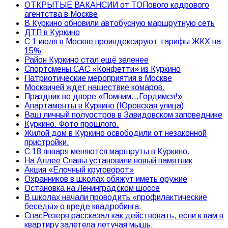
ОТКРЫТЫЕ ВАКАНСИИ от ТОПового кадрового
агентства в Москве
В Куркино обновили автобусную маршрутную сеть
ДТП в Куркино
С 1 июля в Москве проиндексируют тарифы ЖКХ на
15%
Район Куркино стал ещё зеленее
Спортсмены САС «Конфетти» из Куркино
Патриотические мероприятия в Москве
Москвичей ждет нашествие комаров.
Праздник во дворе «Помним…Гордимся!»
Апартаменты в Куркино (Юровская улица)
Ваш личный полуостров в Завидовском заповеднике
Куркино. Фото прошлого.
Жилой дом в Куркино освободили от незаконной
пристройки.
С 18 января меняются маршруты в Куркино.
На Аллее Славы установили новый памятник
Акция «Елочный круговорот»
Охранников в школах обяжут иметь оружие
Остановка на Ленинградском шоссе
В школах начали проводить «профилактические
беседы» о вреде квадробинга.
СпасРезерв рассказал как действовать, если к вам в
квартиру залетела летучая мышь.