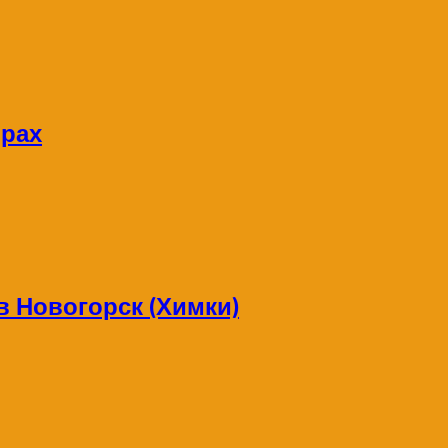
орах
в Новогорск (Химки)