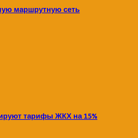
ную маршрутную сеть
сируют тарифы ЖКХ на 15%