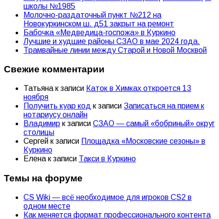
школы №1985
Молочно-раздаточный пункт №212 на
Новокуркинском ш. д51 закрыт на ремонт
Бабочка «Медведица-госпожа» в Куркино
Лучшие и худшие районы СЗАО в мае 2024 года.
Трамвайные линии между Старой и Новой Москвой
Свежие комментарии
Татьяна
к записи
Каток в Химках откроется 13
ноября
Получить куар код
к записи
Записаться на прием к
нотариусу онлайн
Владимир
к записи
СЗАО — самый «бобриный» округ
столицы
Сергей
к записи
Площадка «Московские сезоны» в
Куркино
Елена
к записи
Такси в Куркино
Темы на форуме
CS Wiki — всё необходимое для игроков CS2 в
одном месте
Как меняется формат профессионального контента