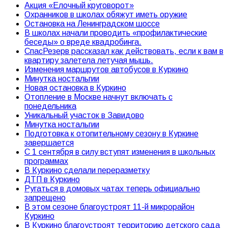
Акция «Елочный круговорот»
Охранников в школах обяжут иметь оружие
Остановка на Ленинградском шоссе
В школах начали проводить «профилактические
беседы» о вреде квадробинга.
СпасРезерв рассказал как действовать, если к вам в
квартиру залетела летучая мышь.
Изменения маршрутов автобусов в Куркино
Минутка ностальгии
Новая остановка в Куркино
Отопление в Москве начнут включать с
понедельника
Уникальный участок в Завидово
Минутка ностальгии
Подготовка к отопительному сезону в Куркине
завершается
С 1 сентября в силу вступят изменения в школьных
программах
В Куркино сделали переразметку
ДТП в Куркино
Ругаться в домовых чатах теперь официально
запрещено
В этом сезоне благоустроят 11-й микрорайон
Куркино
В Куркино благоустроят территорию детского сада