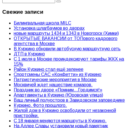
Свежие записи
Билингвальная школа MILC
Установка шлагбаумов во дворах
новые маршруты 1434 и 1343 в Новогорск (Химки)
ОТКРЫТЫЕ ВАКАНСИИ от ТОПового кадрового
агентства в Москве
В Куркино обновили автобусную маршрутную сеть
ДТП в Куркино
С 1 июля в Москве проиндексируют тарифы ЖКХ на
15%
Район Куркино стал ещё зеленее
Спортсмены САС «Конфетти» из Куркино
Патриотические мероприятия в Москве
Москвичей ждет нашествие комаров.
Праздник во дворе «Помним…Гордимся!»
Апартаменты в Куркино (Юровская улица)
Ваш личный полуостров в Завидовском заповеднике
Куркино. Фото прошлого.
Жилой дом в Куркино освободили от незаконной
пристройки.
С 18 января меняются маршруты в Куркино.
На Аллее Славы установили новый памятник