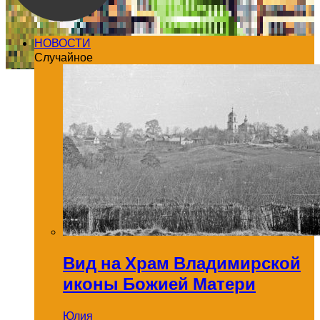
НОВОСТИ
Случайное
Вид на Храм Владимирской
иконы Божией Матери
Юлия