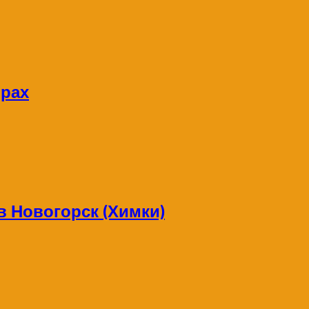
орах
в Новогорск (Химки)