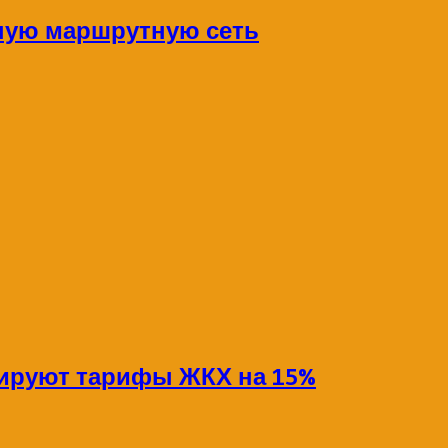
ную маршрутную сеть
сируют тарифы ЖКХ на 15%