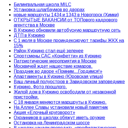
Билингвальная школа MILC
Установка шлагбаумов во дворах
новые маршруты 1434 и 1343 в Новогорск (Химки)
ОТКРЫТЫЕ ВАКАНСИИ от ТОПового кадрового
агентства в Москве
В Куркино обновили автобусную маршрутную сеть
ДТП в Куркино
С 1 июля в Москве проиндексируют тарифы ЖКХ на
15%
Район Куркино стал ещё зеленее
Спортсмены САС «Конфетти» из Куркино
Патриотические мероприятия в Москве
Москвичей ждет нашествие комаров.
Праздник во дворе «Помним…Гордимся!»
Апартаменты в Куркино (Юровская улица)
Ваш личный полуостров в Завидовском заповеднике
Куркино. Фото прошлого.
Жилой дом в Куркино освободили от незаконной
пристройки.
С 18 января меняются маршруты в Куркино.
На Аллее Славы установили новый памятник
Акция «Елочный круговорот»
Охранников в школах обяжут иметь оружие
Остановка на Ленинградском шоссе
В школах начали проводить «профилактические