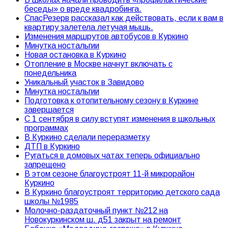
беседы» о вреде квадробинга.
СпасРезерв рассказал как действовать, если к вам в
квартиру залетела летучая мышь.
Изменения маршрутов автобусов в Куркино
Минутка ностальгии
Новая остановка в Куркино
Отопление в Москве начнут включать с
понедельника
Уникальный участок в Завидово
Минутка ностальгии
Подготовка к отопительному сезону в Куркине
завершается
С 1 сентября в силу вступят изменения в школьных
программах
В Куркино сделали переразметку
ДТП в Куркино
Ругаться в домовых чатах теперь официально
запрещено
В этом сезоне благоустроят 11-й микрорайон
Куркино
В Куркино благоустроят территорию детского сада
школы №1985
Молочно-раздаточный пункт №212 на
Новокуркинском ш. д51 закрыт на ремонт