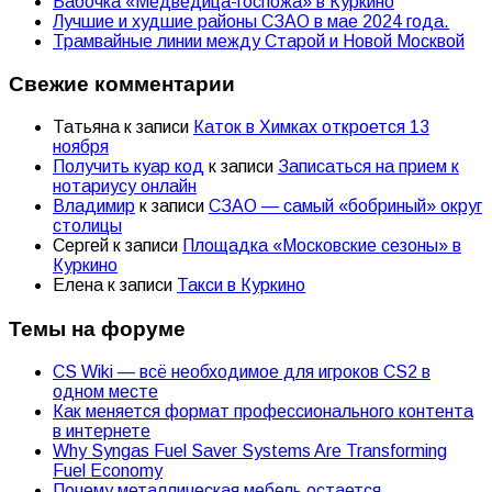
Бабочка «Медведица-госпожа» в Куркино
Лучшие и худшие районы СЗАО в мае 2024 года.
Трамвайные линии между Старой и Новой Москвой
Свежие комментарии
Татьяна
к записи
Каток в Химках откроется 13
ноября
Получить куар код
к записи
Записаться на прием к
нотариусу онлайн
Владимир
к записи
СЗАО — самый «бобриный» округ
столицы
Сергей
к записи
Площадка «Московские сезоны» в
Куркино
Елена
к записи
Такси в Куркино
Темы на форуме
CS Wiki — всё необходимое для игроков CS2 в
одном месте
Как меняется формат профессионального контента
в интернете
Why Syngas Fuel Saver Systems Are Transforming
Fuel Economy
Почему металлическая мебель остается