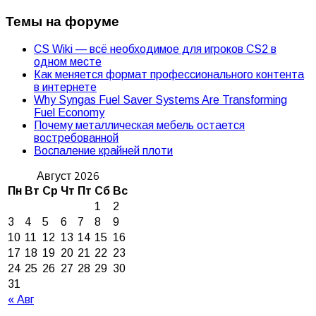
Темы на форуме
CS Wiki — всё необходимое для игроков CS2 в
одном месте
Как меняется формат профессионального контента
в интернете
Why Syngas Fuel Saver Systems Are Transforming
Fuel Economy
Почему металлическая мебель остается
востребованной
Воспаление крайней плоти
Август 2026
Пн
Вт
Ср
Чт
Пт
Сб
Вс
1
2
3
4
5
6
7
8
9
10
11
12
13
14
15
16
17
18
19
20
21
22
23
24
25
26
27
28
29
30
31
« Авг