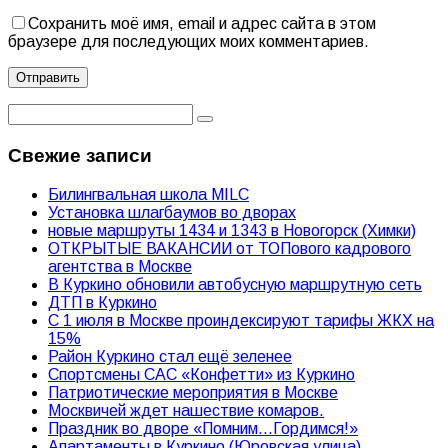
Сохранить моё имя, email и адрес сайта в этом
браузере для последующих моих комментариев.
Свежие записи
Билингвальная школа MILC
Установка шлагбаумов во дворах
новые маршруты 1434 и 1343 в Новогорск (Химки)
ОТКРЫТЫЕ ВАКАНСИИ от ТОПового кадрового
агентства в Москве
В Куркино обновили автобусную маршрутную сеть
ДТП в Куркино
С 1 июля в Москве проиндексируют тарифы ЖКХ на
15%
Район Куркино стал ещё зеленее
Спортсмены САС «Конфетти» из Куркино
Патриотические мероприятия в Москве
Москвичей ждет нашествие комаров.
Праздник во дворе «Помним…Гордимся!»
Апартаменты в Куркино (Юровская улица)