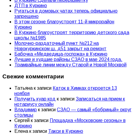
В Куркино сделали переразметку
ДТП в Куркино
Ругаться в домовых чатах теперь официально
запрещено
В этом сезоне благоустроят 11-й микрорайон
Куркино
В Куркино благоустроят территорию детского сада
школы №1985
Молочно-раздаточный пункт №212 на
Новокуркинском ш. д51 закрыт на ремонт
Бабочка «Медведица-госпожа» в Куркино
Лучшие и худшие районы СЗАО в мае 2024 года.
Трамвайные линии между Старой и Новой Москвой
Свежие комментарии
Татьяна
к записи
Каток в Химках откроется 13
ноября
Получить куар код
к записи
Записаться на прием к
нотариусу онлайн
Владимир
к записи
СЗАО — самый «бобриный» округ
столицы
Сергей
к записи
Площадка «Московские сезоны» в
Куркино
Елена
к записи
Такси в Куркино