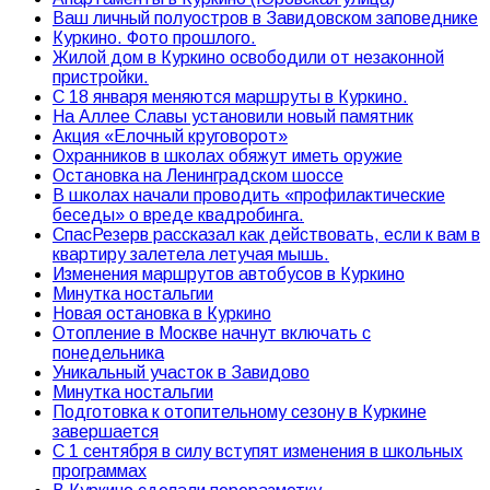
Ваш личный полуостров в Завидовском заповеднике
Куркино. Фото прошлого.
Жилой дом в Куркино освободили от незаконной
пристройки.
С 18 января меняются маршруты в Куркино.
На Аллее Славы установили новый памятник
Акция «Елочный круговорот»
Охранников в школах обяжут иметь оружие
Остановка на Ленинградском шоссе
В школах начали проводить «профилактические
беседы» о вреде квадробинга.
СпасРезерв рассказал как действовать, если к вам в
квартиру залетела летучая мышь.
Изменения маршрутов автобусов в Куркино
Минутка ностальгии
Новая остановка в Куркино
Отопление в Москве начнут включать с
понедельника
Уникальный участок в Завидово
Минутка ностальгии
Подготовка к отопительному сезону в Куркине
завершается
С 1 сентября в силу вступят изменения в школьных
программах