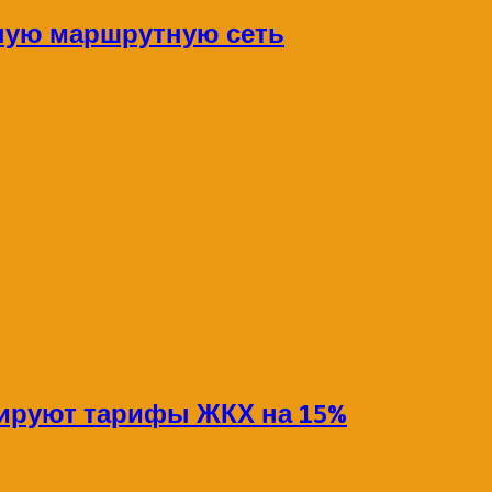
ную маршрутную сеть
сируют тарифы ЖКХ на 15%