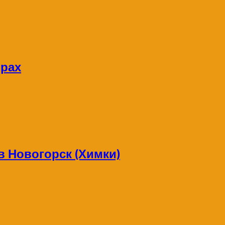
орах
в Новогорск (Химки)