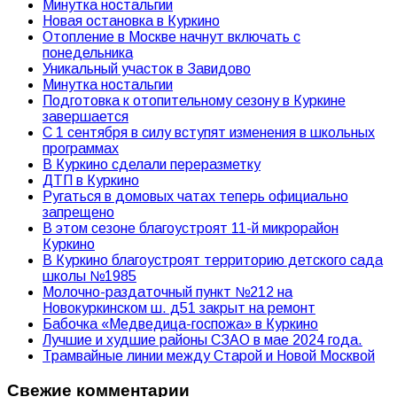
Минутка ностальгии
Новая остановка в Куркино
Отопление в Москве начнут включать с
понедельника
Уникальный участок в Завидово
Минутка ностальгии
Подготовка к отопительному сезону в Куркине
завершается
С 1 сентября в силу вступят изменения в школьных
программах
В Куркино сделали переразметку
ДТП в Куркино
Ругаться в домовых чатах теперь официально
запрещено
В этом сезоне благоустроят 11-й микрорайон
Куркино
В Куркино благоустроят территорию детского сада
школы №1985
Молочно-раздаточный пункт №212 на
Новокуркинском ш. д51 закрыт на ремонт
Бабочка «Медведица-госпожа» в Куркино
Лучшие и худшие районы СЗАО в мае 2024 года.
Трамвайные линии между Старой и Новой Москвой
Свежие комментарии