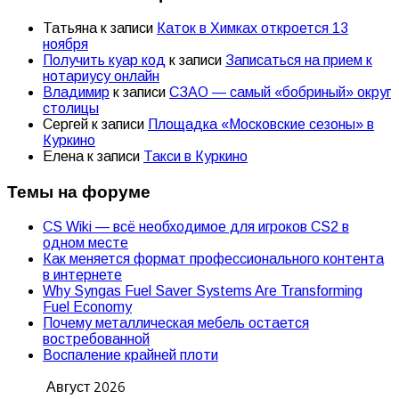
Татьяна
к записи
Каток в Химках откроется 13
ноября
Получить куар код
к записи
Записаться на прием к
нотариусу онлайн
Владимир
к записи
СЗАО — самый «бобриный» округ
столицы
Сергей
к записи
Площадка «Московские сезоны» в
Куркино
Елена
к записи
Такси в Куркино
Темы на форуме
CS Wiki — всё необходимое для игроков CS2 в
одном месте
Как меняется формат профессионального контента
в интернете
Why Syngas Fuel Saver Systems Are Transforming
Fuel Economy
Почему металлическая мебель остается
востребованной
Воспаление крайней плоти
Август 2026