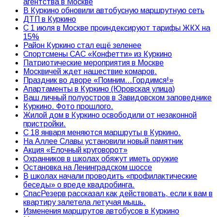
агентства в Москве
В Куркино обновили автобусную маршрутную сеть
ДТП в Куркино
С 1 июля в Москве проиндексируют тарифы ЖКХ на
15%
Район Куркино стал ещё зеленее
Спортсмены САС «Конфетти» из Куркино
Патриотические мероприятия в Москве
Москвичей ждет нашествие комаров.
Праздник во дворе «Помним…Гордимся!»
Апартаменты в Куркино (Юровская улица)
Ваш личный полуостров в Завидовском заповеднике
Куркино. Фото прошлого.
Жилой дом в Куркино освободили от незаконной
пристройки.
С 18 января меняются маршруты в Куркино.
На Аллее Славы установили новый памятник
Акция «Елочный круговорот»
Охранников в школах обяжут иметь оружие
Остановка на Ленинградском шоссе
В школах начали проводить «профилактические
беседы» о вреде квадробинга.
СпасРезерв рассказал как действовать, если к вам в
квартиру залетела летучая мышь.
Изменения маршрутов автобусов в Куркино