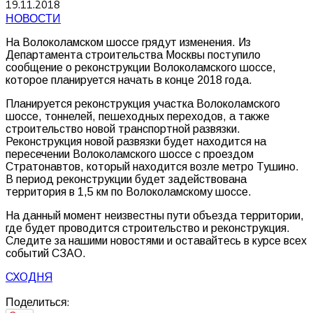
19.11.2018
НОВОСТИ
На
Волоколамском
шоссе
грядут
изменения
.
Из
Департамента
строительства
Москвы
поступило
сообщение
о
реконструкции
Волоколамского
шоссе
,
которое
планируется
начать
в
конце
2018
года
.
Планируется
реконструкция
участка
Волоколамского
шоссе
,
тоннелей
,
пешеходных
переходов
,
а
также
строительство
новой
транспортной
развязки
.
Реконструкция
новой
развязки
будет
находится
на
пересечении
Волоколамского
шоссе
с
проездом
Стратонавтов
,
который
находится
возле
метро
Тушино
.
В
период
реконструкции
будет
задействована
территория
в
1
,
5
км
по
Волоколамскому
шоссе
.
На
данный
момент
неизвестны
пути
объезда
территории
,
где
будет
проводится
строительство
и
реконструкция
.
Следите
за
нашими
новостями
и
оставайтесь
в
курсе
всех
событий
СЗАО
.
СХОДНЯ
Поделиться: