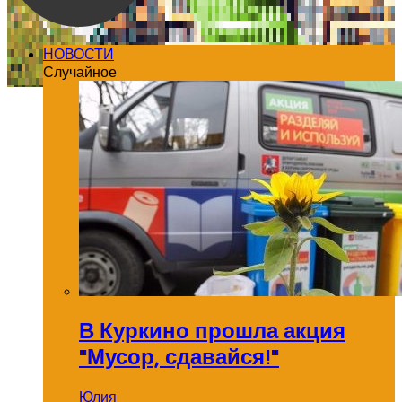
НОВОСТИ
Случайное
В Куркино прошла акция
"Мусор, сдавайся!"
Юлия