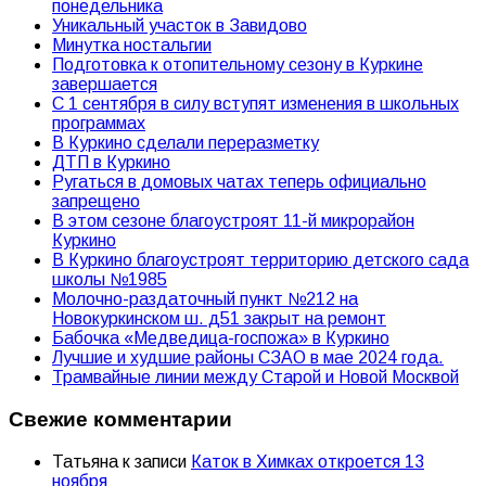
понедельника
Уникальный участок в Завидово
Минутка ностальгии
Подготовка к отопительному сезону в Куркине
завершается
С 1 сентября в силу вступят изменения в школьных
программах
В Куркино сделали переразметку
ДТП в Куркино
Ругаться в домовых чатах теперь официально
запрещено
В этом сезоне благоустроят 11-й микрорайон
Куркино
В Куркино благоустроят территорию детского сада
школы №1985
Молочно-раздаточный пункт №212 на
Новокуркинском ш. д51 закрыт на ремонт
Бабочка «Медведица-госпожа» в Куркино
Лучшие и худшие районы СЗАО в мае 2024 года.
Трамвайные линии между Старой и Новой Москвой
Свежие комментарии
Татьяна
к записи
Каток в Химках откроется 13
ноября