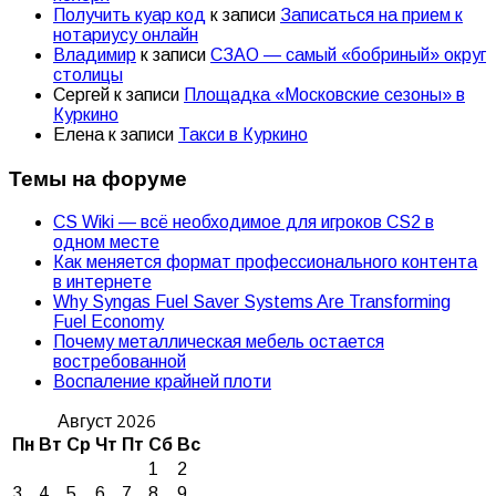
Получить куар код
к записи
Записаться на прием к
нотариусу онлайн
Владимир
к записи
СЗАО — самый «бобриный» округ
столицы
Сергей
к записи
Площадка «Московские сезоны» в
Куркино
Елена
к записи
Такси в Куркино
Темы на форуме
CS Wiki — всё необходимое для игроков CS2 в
одном месте
Как меняется формат профессионального контента
в интернете
Why Syngas Fuel Saver Systems Are Transforming
Fuel Economy
Почему металлическая мебель остается
востребованной
Воспаление крайней плоти
Август 2026
Пн
Вт
Ср
Чт
Пт
Сб
Вс
1
2
3
4
5
6
7
8
9