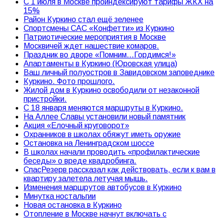
С 1 июля в Москве проиндексируют тарифы ЖКХ на
15%
Район Куркино стал ещё зеленее
Спортсмены САС «Конфетти» из Куркино
Патриотические мероприятия в Москве
Москвичей ждет нашествие комаров.
Праздник во дворе «Помним…Гордимся!»
Апартаменты в Куркино (Юровская улица)
Ваш личный полуостров в Завидовском заповеднике
Куркино. Фото прошлого.
Жилой дом в Куркино освободили от незаконной
пристройки.
С 18 января меняются маршруты в Куркино.
На Аллее Славы установили новый памятник
Акция «Елочный круговорот»
Охранников в школах обяжут иметь оружие
Остановка на Ленинградском шоссе
В школах начали проводить «профилактические
беседы» о вреде квадробинга.
СпасРезерв рассказал как действовать, если к вам в
квартиру залетела летучая мышь.
Изменения маршрутов автобусов в Куркино
Минутка ностальгии
Новая остановка в Куркино
Отопление в Москве начнут включать с