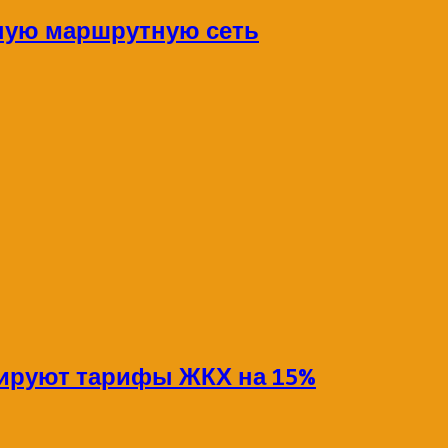
ную маршрутную сеть
сируют тарифы ЖКХ на 15%