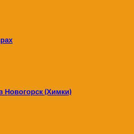
орах
в Новогорск (Химки)