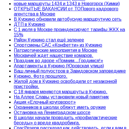
новые маршруты 1434 и 1343 в Новогорск (Химки)
ОТКРЫТЫЕ ВАКАНСИИ от ТОПового кадрового
агентства в Москве
В Куркино обновили автобусную маршрутную сеть
ДТП в Куркино
С 1 июля в Москве проиндексируют тарифы ЖКХ на
15%
Район Куркино стал ещё зеленее
Спортсмены САС «Конфетти» из Куркино
Патриотические мероприятия в Москве
Москвичей ждет нашествие комаров.
Праздник во дворе «Помним…Гордимся!»
Апартаменты в Куркино (Юровская улица)
Ваш личный полуостров в Завидовском заповеднике
Куркино. Фото прошлого.
Жилой дом в Куркино освободили от незаконной
пристройки.
С 18 января меняются маршруты в Куркино.
На Аллее Славы установили новый памятник
Акция «Елочный круговорот»
Охранников в школах обяжут иметь оружие
Остановка на Ленинградском шоссе
В школах начали проводить «профилактические
беседы» о вреде квадробинга.
СпасРезерв рассказал как действовать, если к вам в