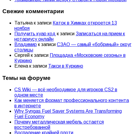
Свежие комментарии
Татьяна
к записи
Каток в Химках откроется 13
ноября
Получить куар код
к записи
Записаться на прием к
нотариусу онлайн
Владимир
к записи
СЗАО — самый «бобриный» округ
столицы
Сергей
к записи
Площадка «Московские сезоны» в
Куркино
Елена
к записи
Такси в Куркино
Темы на форуме
CS Wiki — всё необходимое для игроков CS2 в
одном месте
Как меняется формат профессионального контента
в интернете
Why Syngas Fuel Saver Systems Are Transforming
Fuel Economy
Почему металлическая мебель остается
востребованной
Воспаление крайней плоти