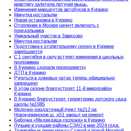
квартиру залетела летучая мышь.
Изменения маршрутов автобусов в Куркино
Минутка ностальгии
Новая остановка в Куркино
Отопление в Москве начнут включать с
понедельника
Уникальный участок в Завидово
Минутка ностальгии
Подготовка к отопительному сезону в Куркине
завершается
С 1 сентября в силу вступят изменения в школьных
программах
В Куркино сделали переразметку
ДТП в Куркино
Ругаться в домовых чатах теперь официально
запрещено
В этом сезоне благоустроят 11-й микрорайон
Куркино
В Куркино благоустроят территорию детского сада
школы №1985
Молочно-раздаточный пункт №212 на
Новокуркинском ш. д51 закрыт на ремонт
Бабочка «Медведица-госпожа» в Куркино
Лучшие и худшие районы СЗАО в мае 2024 года.
Трамвайные линии между Старой и Новой Москвой