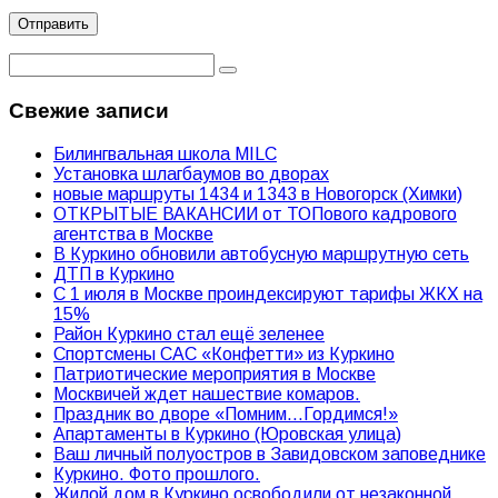
Свежие записи
Билингвальная школа MILC
Установка шлагбаумов во дворах
новые маршруты 1434 и 1343 в Новогорск (Химки)
ОТКРЫТЫЕ ВАКАНСИИ от ТОПового кадрового
агентства в Москве
В Куркино обновили автобусную маршрутную сеть
ДТП в Куркино
С 1 июля в Москве проиндексируют тарифы ЖКХ на
15%
Район Куркино стал ещё зеленее
Спортсмены САС «Конфетти» из Куркино
Патриотические мероприятия в Москве
Москвичей ждет нашествие комаров.
Праздник во дворе «Помним…Гордимся!»
Апартаменты в Куркино (Юровская улица)
Ваш личный полуостров в Завидовском заповеднике
Куркино. Фото прошлого.
Жилой дом в Куркино освободили от незаконной