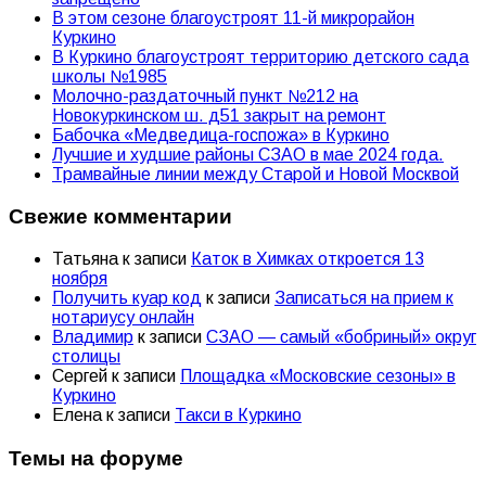
В этом сезоне благоустроят 11-й микрорайон
Куркино
В Куркино благоустроят территорию детского сада
школы №1985
Молочно-раздаточный пункт №212 на
Новокуркинском ш. д51 закрыт на ремонт
Бабочка «Медведица-госпожа» в Куркино
Лучшие и худшие районы СЗАО в мае 2024 года.
Трамвайные линии между Старой и Новой Москвой
Свежие комментарии
Татьяна
к записи
Каток в Химках откроется 13
ноября
Получить куар код
к записи
Записаться на прием к
нотариусу онлайн
Владимир
к записи
СЗАО — самый «бобриный» округ
столицы
Сергей
к записи
Площадка «Московские сезоны» в
Куркино
Елена
к записи
Такси в Куркино
Темы на форуме