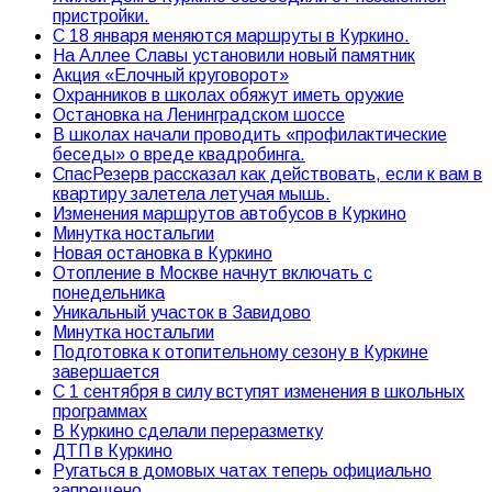
пристройки.
С 18 января меняются маршруты в Куркино.
На Аллее Славы установили новый памятник
Акция «Елочный круговорот»
Охранников в школах обяжут иметь оружие
Остановка на Ленинградском шоссе
В школах начали проводить «профилактические
беседы» о вреде квадробинга.
СпасРезерв рассказал как действовать, если к вам в
квартиру залетела летучая мышь.
Изменения маршрутов автобусов в Куркино
Минутка ностальгии
Новая остановка в Куркино
Отопление в Москве начнут включать с
понедельника
Уникальный участок в Завидово
Минутка ностальгии
Подготовка к отопительному сезону в Куркине
завершается
С 1 сентября в силу вступят изменения в школьных
программах
В Куркино сделали переразметку
ДТП в Куркино
Ругаться в домовых чатах теперь официально
запрещено