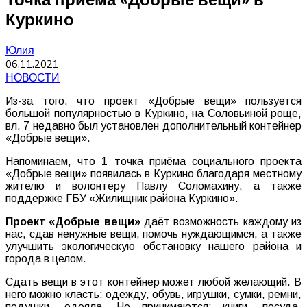
Куркино
Юлия
06.11.2021
НОВОСТИ
Из-за того, что проект «Добрые вещи» пользуется
большой популярностью в Куркино, на Соловьиной роще,
вл. 7 недавно был установлен дополнительный контейнер
«Добрые вещи».
Напоминаем, что 1 точка
приёма
социального
проекта
«
Добрые
вещи
» появилась в Куркино
благодаря
местному
жителю
и
волонтёру
Павлу
Соломахину
,
а
также
поддержке
ГБУ
«
Жилищник
района
Куркино
».
Проект
«
Добрые
вещи
»
даёт
возможность
каждому
из
нас
,
сдав
ненужные
вещи
,
помочь
нуждающимся
,
а
также
улучшить
экологическую
обстановку
нашего
района
и
города
в
целом
.
Сдать
вещи
в
этот
контейнер
может
любой
желающий
.
В
него
можно
класть
:
одежду
,
обувь
,
игрушки
,
сумки
,
ремни
,
подушки
,
одеяла
.
Не
принимаются
:
книги
,
посуда
,