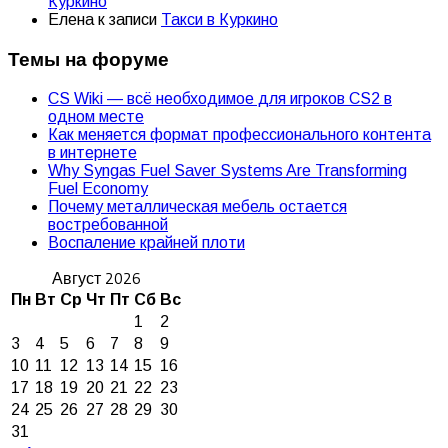
Куркино
Елена
к записи
Такси в Куркино
Темы на форуме
CS Wiki — всё необходимое для игроков CS2 в
одном месте
Как меняется формат профессионального контента
в интернете
Why Syngas Fuel Saver Systems Are Transforming
Fuel Economy
Почему металлическая мебель остается
востребованной
Воспаление крайней плоти
Август 2026
Пн
Вт
Ср
Чт
Пт
Сб
Вс
1
2
3
4
5
6
7
8
9
10
11
12
13
14
15
16
17
18
19
20
21
22
23
24
25
26
27
28
29
30
31