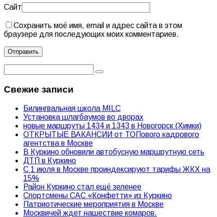
Сайт
Сохранить моё имя, email и адрес сайта в этом
браузере для последующих моих комментариев.
Свежие записи
Билингвальная школа MILC
Установка шлагбаумов во дворах
новые маршруты 1434 и 1343 в Новогорск (Химки)
ОТКРЫТЫЕ ВАКАНСИИ от ТОПового кадрового
агентства в Москве
В Куркино обновили автобусную маршрутную сеть
ДТП в Куркино
С 1 июля в Москве проиндексируют тарифы ЖКХ на
15%
Район Куркино стал ещё зеленее
Спортсмены САС «Конфетти» из Куркино
Патриотические мероприятия в Москве
Москвичей ждет нашествие комаров.