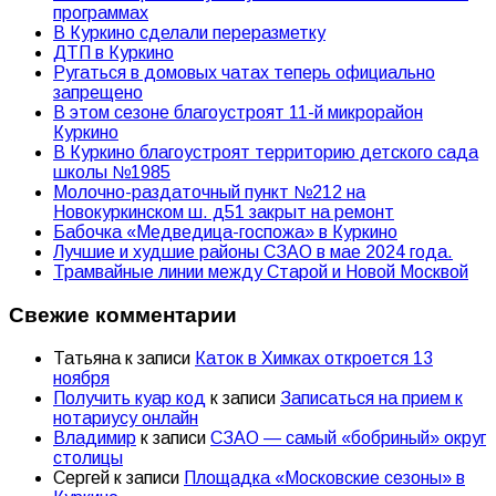
программах
В Куркино сделали переразметку
ДТП в Куркино
Ругаться в домовых чатах теперь официально
запрещено
В этом сезоне благоустроят 11-й микрорайон
Куркино
В Куркино благоустроят территорию детского сада
школы №1985
Молочно-раздаточный пункт №212 на
Новокуркинском ш. д51 закрыт на ремонт
Бабочка «Медведица-госпожа» в Куркино
Лучшие и худшие районы СЗАО в мае 2024 года.
Трамвайные линии между Старой и Новой Москвой
Свежие комментарии
Татьяна
к записи
Каток в Химках откроется 13
ноября
Получить куар код
к записи
Записаться на прием к
нотариусу онлайн
Владимир
к записи
СЗАО — самый «бобриный» округ
столицы
Сергей
к записи
Площадка «Московские сезоны» в