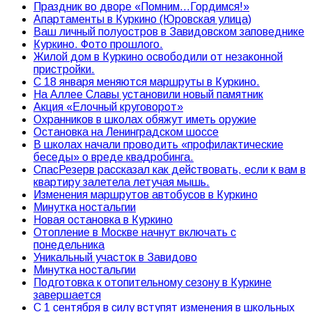
Праздник во дворе «Помним…Гордимся!»
Апартаменты в Куркино (Юровская улица)
Ваш личный полуостров в Завидовском заповеднике
Куркино. Фото прошлого.
Жилой дом в Куркино освободили от незаконной
пристройки.
С 18 января меняются маршруты в Куркино.
На Аллее Славы установили новый памятник
Акция «Елочный круговорот»
Охранников в школах обяжут иметь оружие
Остановка на Ленинградском шоссе
В школах начали проводить «профилактические
беседы» о вреде квадробинга.
СпасРезерв рассказал как действовать, если к вам в
квартиру залетела летучая мышь.
Изменения маршрутов автобусов в Куркино
Минутка ностальгии
Новая остановка в Куркино
Отопление в Москве начнут включать с
понедельника
Уникальный участок в Завидово
Минутка ностальгии
Подготовка к отопительному сезону в Куркине
завершается
С 1 сентября в силу вступят изменения в школьных