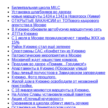
Билингвальная школа MILC
Установка шлагбаумов во дворах
новые маршруты 1434 и 1343 в Новогорск (Химки)
ОТКРЫТЫЕ ВАКАНСИИ от ТОПового кадрового
агентства в Москве
В Куркино обновили автобусную маршрутную сеть
ДТП в Куркино
С 1 июля в Москве проиндексируют тарифы ЖКХ на
15%
Район Куркино стал ещё зеленее
Спортсмены САС «Конфетти» из Куркино
Патриотические мероприятия в Москве
Москвичей ждет нашествие комаров.
Праздник во дворе «Помним…Гордимся!»
Апартаменты в Куркино (Юровская улица)
Ваш личный полуостров в Завидовском заповеднике
Куркино. Фото прошлого.
Жилой дом в Куркино освободили от незаконной
пристройки.
С 18 января меняются маршруты в Куркино.
На Аллее Славы установили новый памятник
Акция «Елочный круговорот»
Охранников в школах обяжут иметь оружие
Остановка на Ленинградском шоссе