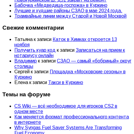
Бабочка «Медведица-госпожа» в Куркино
Лучшие и худшие районы СЗАО в мае 2024 года.
Трамвайные линии между Старой и Новой Москвой
Свежие комментарии
Татьяна
к записи
Каток в Химках откроется 13
ноября
Получить куар код
к записи
Записаться на прием к
нотариусу онлайн
Владимир
к записи
СЗАО — самый «бобриный» округ
столицы
Сергей
к записи
Площадка «Московские сезоны» в
Куркино
Елена
к записи
Такси в Куркино
Темы на форуме
CS Wiki — всё необходимое для игроков CS2 в
одном месте
Как меняется формат профессионального контента
в интернете
Why Syngas Fuel Saver Systems Are Transforming
Fuel Economy