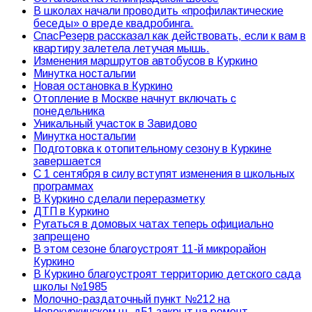
В школах начали проводить «профилактические
беседы» о вреде квадробинга.
СпасРезерв рассказал как действовать, если к вам в
квартиру залетела летучая мышь.
Изменения маршрутов автобусов в Куркино
Минутка ностальгии
Новая остановка в Куркино
Отопление в Москве начнут включать с
понедельника
Уникальный участок в Завидово
Минутка ностальгии
Подготовка к отопительному сезону в Куркине
завершается
С 1 сентября в силу вступят изменения в школьных
программах
В Куркино сделали переразметку
ДТП в Куркино
Ругаться в домовых чатах теперь официально
запрещено
В этом сезоне благоустроят 11-й микрорайон
Куркино
В Куркино благоустроят территорию детского сада
школы №1985
Молочно-раздаточный пункт №212 на
Новокуркинском ш. д51 закрыт на ремонт