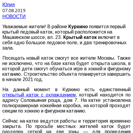
Юлия
07.08.2019
НОВОСТИ
Уважаемые жители! В районе
Куркино
появится первый
крытый ледовый каток, который расположится на
Машкинском шоссе, вл. 23.
Крытый каток
включит в
себя одно большое ледовое поле, и два тренировочных
зала.
Посещать новый каток смогут все жители Москвы. Также
не исключено, что на базе катка будет открыта школа, в
которой дети смогут обучаться игре в хоккей и фигурному
катанию. Строительство объекта планируется завершить
в начале 2021 год.
На данный момент в Куркино есть единственный
открытый каток с охлаждением
, который находится по
адресу Соловьиная роща, дом 7. На катке установлена
полноразмерная хоккейная коробка, на которой проходят
секции по хоккею и фигурном катанию.
Сейчас на катке ведутся работы и территория временно
закрыта. По просьбе местных жителей каток будет
разделен сеткой на две зоны — для проведения