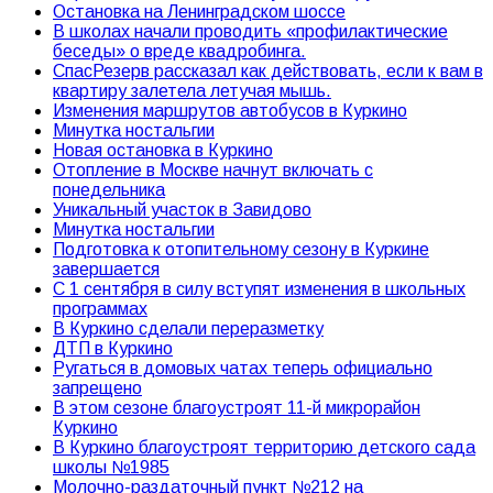
Остановка на Ленинградском шоссе
В школах начали проводить «профилактические
беседы» о вреде квадробинга.
СпасРезерв рассказал как действовать, если к вам в
квартиру залетела летучая мышь.
Изменения маршрутов автобусов в Куркино
Минутка ностальгии
Новая остановка в Куркино
Отопление в Москве начнут включать с
понедельника
Уникальный участок в Завидово
Минутка ностальгии
Подготовка к отопительному сезону в Куркине
завершается
С 1 сентября в силу вступят изменения в школьных
программах
В Куркино сделали переразметку
ДТП в Куркино
Ругаться в домовых чатах теперь официально
запрещено
В этом сезоне благоустроят 11-й микрорайон
Куркино
В Куркино благоустроят территорию детского сада
школы №1985
Молочно-раздаточный пункт №212 на