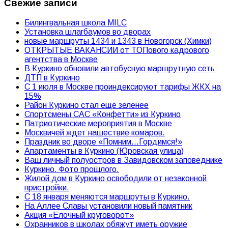
Свежие записи
Билингвальная школа MILC
Установка шлагбаумов во дворах
новые маршруты 1434 и 1343 в Новогорск (Химки)
ОТКРЫТЫЕ ВАКАНСИИ от ТОПового кадрового
агентства в Москве
В Куркино обновили автобусную маршрутную сеть
ДТП в Куркино
С 1 июля в Москве проиндексируют тарифы ЖКХ на
15%
Район Куркино стал ещё зеленее
Спортсмены САС «Конфетти» из Куркино
Патриотические мероприятия в Москве
Москвичей ждет нашествие комаров.
Праздник во дворе «Помним…Гордимся!»
Апартаменты в Куркино (Юровская улица)
Ваш личный полуостров в Завидовском заповеднике
Куркино. Фото прошлого.
Жилой дом в Куркино освободили от незаконной
пристройки.
С 18 января меняются маршруты в Куркино.
На Аллее Славы установили новый памятник
Акция «Елочный круговорот»
Охранников в школах обяжут иметь оружие