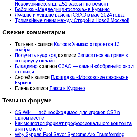
Новокуркинском ш. д51 закрыт на ремонт
Бабочка «Медведица-госпожа» в Куркино
Лучшие и худшие районы СЗАО в мае 2024 года.
Трамвайные линии между Старой и Новой Москвой
Свежие комментарии
Татьяна
к записи
Каток в Химках откроется 13
ноября
Получить куар код
к записи
Записаться на прием к
нотариусу онлайн
Владимир
к записи
СЗАО — самый «бобриный» округ
столицы
Сергей
к записи
Площадка «Московские сезоны» в
Куркино
Елена
к записи
Такси в Куркино
Темы на форуме
CS Wiki — всё необходимое для игроков CS2 в
одном месте
Как меняется формат профессионального контента
в интернете
Why Syngas Fuel Saver Systems Are Transforming