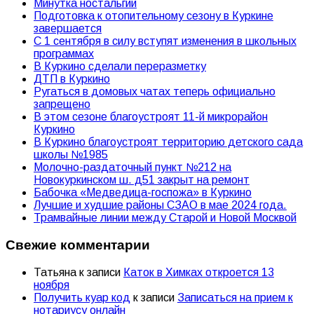
Минутка ностальгии
Подготовка к отопительному сезону в Куркине
завершается
С 1 сентября в силу вступят изменения в школьных
программах
В Куркино сделали переразметку
ДТП в Куркино
Ругаться в домовых чатах теперь официально
запрещено
В этом сезоне благоустроят 11-й микрорайон
Куркино
В Куркино благоустроят территорию детского сада
школы №1985
Молочно-раздаточный пункт №212 на
Новокуркинском ш. д51 закрыт на ремонт
Бабочка «Медведица-госпожа» в Куркино
Лучшие и худшие районы СЗАО в мае 2024 года.
Трамвайные линии между Старой и Новой Москвой
Свежие комментарии
Татьяна
к записи
Каток в Химках откроется 13
ноября
Получить куар код
к записи
Записаться на прием к
нотариусу онлайн