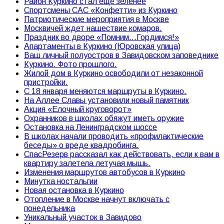
Район Куркино стал ещё зеленее
Спортсмены САС «Конфетти» из Куркино
Патриотические мероприятия в Москве
Москвичей ждет нашествие комаров.
Праздник во дворе «Помним…Гордимся!»
Апартаменты в Куркино (Юровская улица)
Ваш личный полуостров в Завидовском заповеднике
Куркино. Фото прошлого.
Жилой дом в Куркино освободили от незаконной
пристройки.
С 18 января меняются маршруты в Куркино.
На Аллее Славы установили новый памятник
Акция «Елочный круговорот»
Охранников в школах обяжут иметь оружие
Остановка на Ленинградском шоссе
В школах начали проводить «профилактические
беседы» о вреде квадробинга.
СпасРезерв рассказал как действовать, если к вам в
квартиру залетела летучая мышь.
Изменения маршрутов автобусов в Куркино
Минутка ностальгии
Новая остановка в Куркино
Отопление в Москве начнут включать с
понедельника
Уникальный участок в Завидово