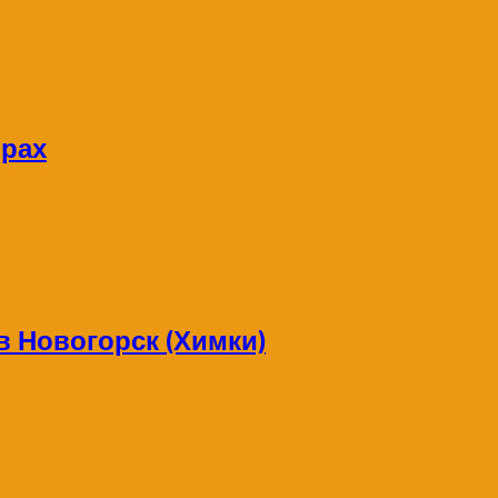
орах
в Новогорск (Химки)