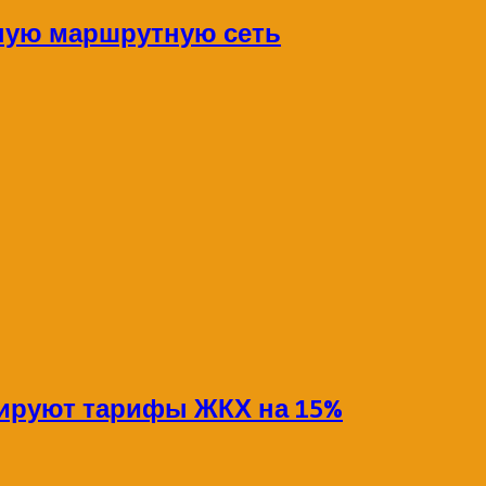
ную маршрутную сеть
сируют тарифы ЖКХ на 15%