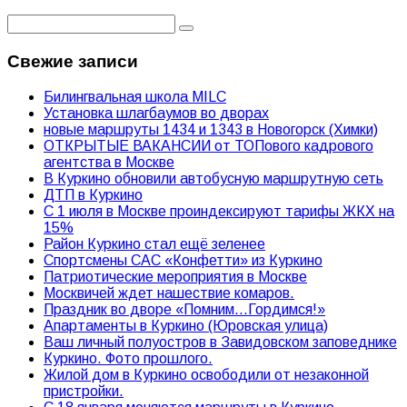
Свежие записи
Билингвальная школа MILC
Установка шлагбаумов во дворах
новые маршруты 1434 и 1343 в Новогорск (Химки)
ОТКРЫТЫЕ ВАКАНСИИ от ТОПового кадрового
агентства в Москве
В Куркино обновили автобусную маршрутную сеть
ДТП в Куркино
С 1 июля в Москве проиндексируют тарифы ЖКХ на
15%
Район Куркино стал ещё зеленее
Спортсмены САС «Конфетти» из Куркино
Патриотические мероприятия в Москве
Москвичей ждет нашествие комаров.
Праздник во дворе «Помним…Гордимся!»
Апартаменты в Куркино (Юровская улица)
Ваш личный полуостров в Завидовском заповеднике
Куркино. Фото прошлого.
Жилой дом в Куркино освободили от незаконной
пристройки.