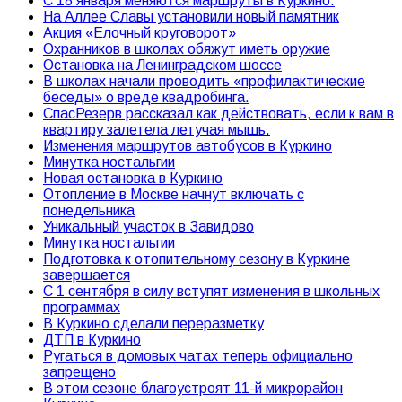
С 18 января меняются маршруты в Куркино.
На Аллее Славы установили новый памятник
Акция «Елочный круговорот»
Охранников в школах обяжут иметь оружие
Остановка на Ленинградском шоссе
В школах начали проводить «профилактические
беседы» о вреде квадробинга.
СпасРезерв рассказал как действовать, если к вам в
квартиру залетела летучая мышь.
Изменения маршрутов автобусов в Куркино
Минутка ностальгии
Новая остановка в Куркино
Отопление в Москве начнут включать с
понедельника
Уникальный участок в Завидово
Минутка ностальгии
Подготовка к отопительному сезону в Куркине
завершается
С 1 сентября в силу вступят изменения в школьных
программах
В Куркино сделали переразметку
ДТП в Куркино
Ругаться в домовых чатах теперь официально
запрещено
В этом сезоне благоустроят 11-й микрорайон