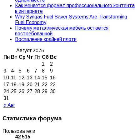
Как меняется формат профессионального контента
в интернете
Why Syngas Fuel Saver Systems Are Transforming
Fuel Economy
Почему металлическая мебель остается
востребованной
Воспаление крайней плоти
Август 2026
Пн
Вт
Ср
Чт
Пт
Сб
Вс
1
2
3
4
5
6
7
8
9
10
11
12
13
14
15
16
17
18
19
20
21
22
23
24
25
26
27
28
29
30
31
« Авг
Статистика форума
Пользователи
42 515