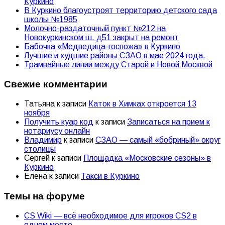
Куркино
В Куркино благоустроят территорию детского сада
школы №1985
Молочно-раздаточный пункт №212 на
Новокуркинском ш. д51 закрыт на ремонт
Бабочка «Медведица-госпожа» в Куркино
Лучшие и худшие районы СЗАО в мае 2024 года.
Трамвайные линии между Старой и Новой Москвой
Свежие комментарии
Татьяна
к записи
Каток в Химках откроется 13
ноября
Получить куар код
к записи
Записаться на прием к
нотариусу онлайн
Владимир
к записи
СЗАО — самый «бобриный» округ
столицы
Сергей
к записи
Площадка «Московские сезоны» в
Куркино
Елена
к записи
Такси в Куркино
Темы на форуме
CS Wiki — всё необходимое для игроков CS2 в
одном месте