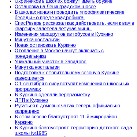
Охранников в школах обяжут иметь оружие
Остановка на Ленинградском шоссе
В школах начали проводить «профилактические
беседы» о вреде квадробинга.
СпасРезерв рассказал как действовать, если к вам в
квартиру залетела летучая мышь.
Изменения маршрутов автобусов в Куркино
Минутка ностальгии
Новая остановка в Куркино
Отопление в Москве начнут включать с
понедельника
Уникальный участок в Завидово
Минутка ностальгии
Подготовка к отопительному сезону в Куркине
завершается
С 1 сентября в силу вступят изменения в школьных
программах
В Куркино сделали переразметку
ДТП в Куркино
Ругаться в домовых чатах теперь официально
запрещено
В этом сезоне благоустроят 11-й микрорайон
Куркино
В Куркино благоустроят территорию детского сада
школы №1985