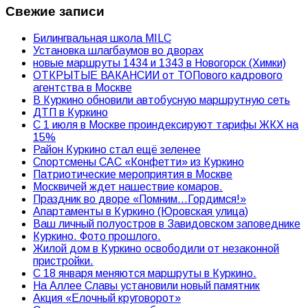
Свежие записи
Билингвальная школа MILC
Установка шлагбаумов во дворах
новые маршруты 1434 и 1343 в Новогорск (Химки)
ОТКРЫТЫЕ ВАКАНСИИ от ТОПового кадрового
агентства в Москве
В Куркино обновили автобусную маршрутную сеть
ДТП в Куркино
С 1 июля в Москве проиндексируют тарифы ЖКХ на
15%
Район Куркино стал ещё зеленее
Спортсмены САС «Конфетти» из Куркино
Патриотические мероприятия в Москве
Москвичей ждет нашествие комаров.
Праздник во дворе «Помним…Гордимся!»
Апартаменты в Куркино (Юровская улица)
Ваш личный полуостров в Завидовском заповеднике
Куркино. Фото прошлого.
Жилой дом в Куркино освободили от незаконной
пристройки.
С 18 января меняются маршруты в Куркино.
На Аллее Славы установили новый памятник
Акция «Елочный круговорот»