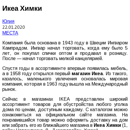
Икеа Химки
Юлия
22.01.2020
МЕСТА
Компания
была
основана
в
1943
году
в
Швеции
Ингваром
Кампрадом
.
Ингвар
начал
торговать
,
когда
ему
было
5
лет
,
он
покупал
спички
оптом
и
продавал
в
розницу
.
После
—
начал
торговать
мелкой
канцелярией.
Спустя
годы
в
ассортименте
впервые
появилась
мебель
,
а
в
1958
году
открылся
первый
магазин
Икеа
.
Из
такого
,
казалось
,
маленького
увлечения
основалась
мировая
компания
,
которая
в
1963
году
вышла
на
Международный
рынок
.
Сейчас
в
магазинах
IKEA
представлен
широкий
ассортимент
товаров
для
обустройства
любого
уголка
дома
по
ценам
,
доступным
каждому
.
C
каталогом
можно
ознакомиться
на
официальном
сайте
магазина
.
На
понравившийся
товар
можно
оформить
доставку
на
дом
или
забрать
его
из
ближайшего
магазина
в
Икеа
Химки
(
1
,