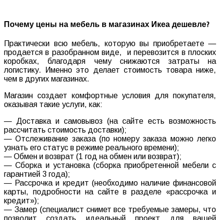
Почему
цены
на
мебель
в
магазинах
Икеа
дешевле
?
Практически
всю
мебель
,
которую
вы
приобретаете —
продается в разобранном виде, и
перевозится
в
плоских
коробках
,
благодаря
чему
снижаются
затраты
на
логистику
.
Именно
это
делает
стоимость
товара
ниже
,
чем
в
других
магазинах
.
Магазин
создает
комфортные
условия
для
покупателя
,
оказывая
такие
услуги
,
как
:
—
Доставка
и
самовывоз
(
на
сайте
есть
возможность
рассчитать
стоимость
доставки
);
—
Отслеживание
заказа
(
по
номеру
заказа
можно
легко
узнать
его
статус
в
режиме
реального
времени
);
—
Обмен
и
возврат
(
1
год
на
обмен
или
возврат
);
—
Сборка
и
установка
(
сборка
приобретенной
мебели
с
гарантией
3
года
);
—
Рассрочка
и
кредит
(
необходимо
наличие
финансовой
карты
,
подробности
на
сайте
в
разделе
«
рассрочка
и
кредит»
);
—
Замер
(
специалист
снимет
все
требуемые
замеры
,
что
позволит
создать
идеальный
проект
для
вашей