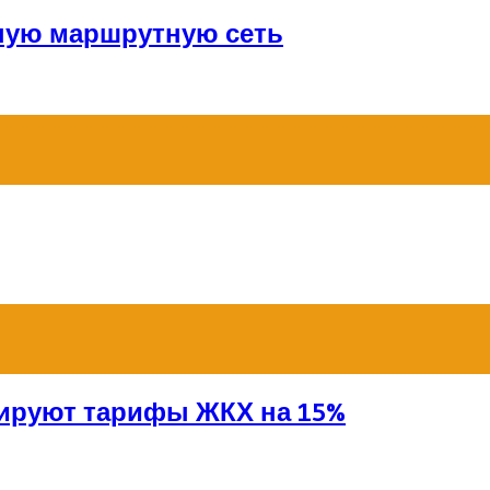
ную маршрутную сеть
сируют тарифы ЖКХ на 15%