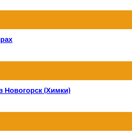
орах
в Новогорск (Химки)