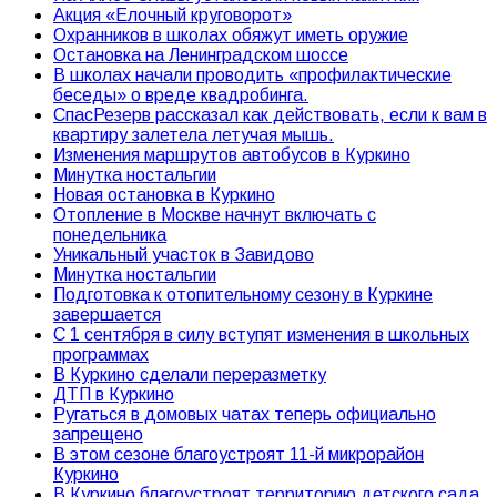
Акция «Елочный круговорот»
Охранников в школах обяжут иметь оружие
Остановка на Ленинградском шоссе
В школах начали проводить «профилактические
беседы» о вреде квадробинга.
СпасРезерв рассказал как действовать, если к вам в
квартиру залетела летучая мышь.
Изменения маршрутов автобусов в Куркино
Минутка ностальгии
Новая остановка в Куркино
Отопление в Москве начнут включать с
понедельника
Уникальный участок в Завидово
Минутка ностальгии
Подготовка к отопительному сезону в Куркине
завершается
С 1 сентября в силу вступят изменения в школьных
программах
В Куркино сделали переразметку
ДТП в Куркино
Ругаться в домовых чатах теперь официально
запрещено
В этом сезоне благоустроят 11-й микрорайон
Куркино
В Куркино благоустроят территорию детского сада