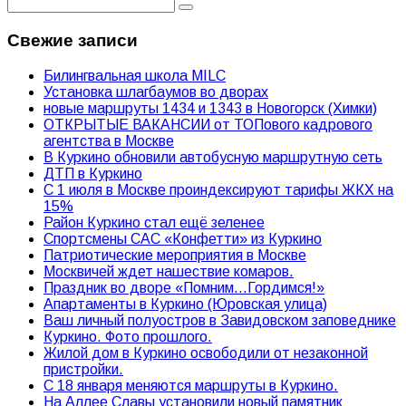
Свежие записи
Билингвальная школа MILC
Установка шлагбаумов во дворах
новые маршруты 1434 и 1343 в Новогорск (Химки)
ОТКРЫТЫЕ ВАКАНСИИ от ТОПового кадрового
агентства в Москве
В Куркино обновили автобусную маршрутную сеть
ДТП в Куркино
С 1 июля в Москве проиндексируют тарифы ЖКХ на
15%
Район Куркино стал ещё зеленее
Спортсмены САС «Конфетти» из Куркино
Патриотические мероприятия в Москве
Москвичей ждет нашествие комаров.
Праздник во дворе «Помним…Гордимся!»
Апартаменты в Куркино (Юровская улица)
Ваш личный полуостров в Завидовском заповеднике
Куркино. Фото прошлого.
Жилой дом в Куркино освободили от незаконной
пристройки.
С 18 января меняются маршруты в Куркино.
На Аллее Славы установили новый памятник