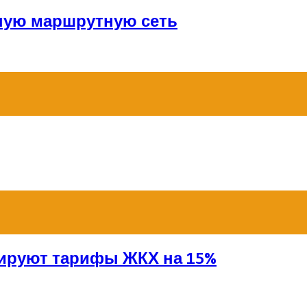
ную маршрутную сеть
сируют тарифы ЖКХ на 15%