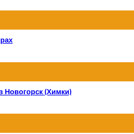
орах
в Новогорск (Химки)