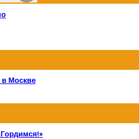
но
 в Москве
Гордимся!»