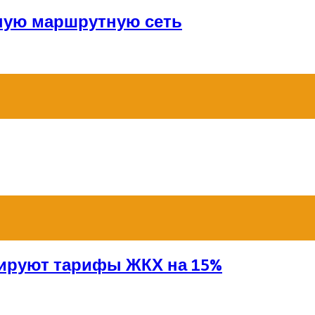
ную маршрутную сеть
сируют тарифы ЖКХ на 15%