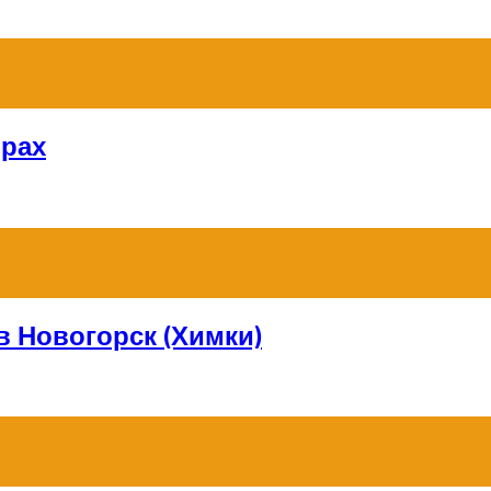
орах
в Новогорск (Химки)