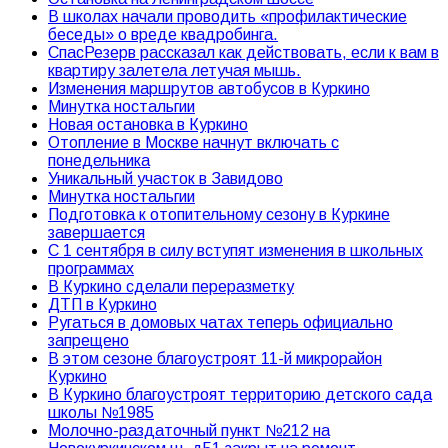
В школах начали проводить «профилактические
беседы» о вреде квадробинга.
СпасРезерв рассказал как действовать, если к вам в
квартиру залетела летучая мышь.
Изменения маршрутов автобусов в Куркино
Минутка ностальгии
Новая остановка в Куркино
Отопление в Москве начнут включать с
понедельника
Уникальный участок в Завидово
Минутка ностальгии
Подготовка к отопительному сезону в Куркине
завершается
С 1 сентября в силу вступят изменения в школьных
программах
В Куркино сделали переразметку
ДТП в Куркино
Ругаться в домовых чатах теперь официально
запрещено
В этом сезоне благоустроят 11-й микрорайон
Куркино
В Куркино благоустроят территорию детского сада
школы №1985
Молочно-раздаточный пункт №212 на