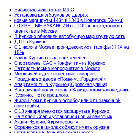
Билингвальная школа MILC
Установка шлагбаумов во дворах
новые маршруты 1434 и 1343 в Новогорск (Химки)
ОТКРЫТЫЕ ВАКАНСИИ от ТОПового кадрового
агентства в Москве
В Куркино обновили автобусную маршрутную сеть
ДТП в Куркино
С 1 июля в Москве проиндексируют тарифы ЖКХ на
15%
Район Куркино стал ещё зеленее
Спортсмены САС «Конфетти» из Куркино
Патриотические мероприятия в Москве
Москвичей ждет нашествие комаров.
Праздник во дворе «Помним…Гордимся!»
Апартаменты в Куркино (Юровская улица)
Ваш личный полуостров в Завидовском заповеднике
Куркино. Фото прошлого.
Жилой дом в Куркино освободили от незаконной
пристройки.
С 18 января меняются маршруты в Куркино.
На Аллее Славы установили новый памятник
Акция «Елочный круговорот»
Охранников в школах обяжут иметь оружие
Остановка на Ленинградском шоссе