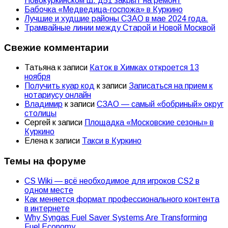
Новокуркинском ш. д51 закрыт на ремонт
Бабочка «Медведица-госпожа» в Куркино
Лучшие и худшие районы СЗАО в мае 2024 года.
Трамвайные линии между Старой и Новой Москвой
Свежие комментарии
Татьяна
к записи
Каток в Химках откроется 13
ноября
Получить куар код
к записи
Записаться на прием к
нотариусу онлайн
Владимир
к записи
СЗАО — самый «бобриный» округ
столицы
Сергей
к записи
Площадка «Московские сезоны» в
Куркино
Елена
к записи
Такси в Куркино
Темы на форуме
CS Wiki — всё необходимое для игроков CS2 в
одном месте
Как меняется формат профессионального контента
в интернете
Why Syngas Fuel Saver Systems Are Transforming
Fuel Economy