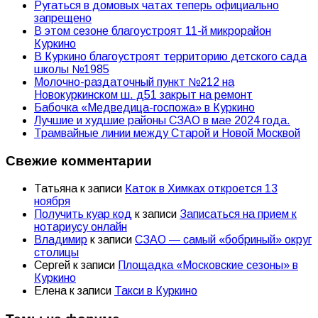
Ругаться в домовых чатах теперь официально
запрещено
В этом сезоне благоустроят 11-й микрорайон
Куркино
В Куркино благоустроят территорию детского сада
школы №1985
Молочно-раздаточный пункт №212 на
Новокуркинском ш. д51 закрыт на ремонт
Бабочка «Медведица-госпожа» в Куркино
Лучшие и худшие районы СЗАО в мае 2024 года.
Трамвайные линии между Старой и Новой Москвой
Свежие комментарии
Татьяна
к записи
Каток в Химках откроется 13
ноября
Получить куар код
к записи
Записаться на прием к
нотариусу онлайн
Владимир
к записи
СЗАО — самый «бобриный» округ
столицы
Сергей
к записи
Площадка «Московские сезоны» в
Куркино
Елена
к записи
Такси в Куркино