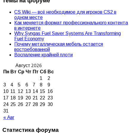
Темы на форуме
CS Wiki — всё необходимое для игроков CS2 в
одном месте
Как меняется формат профессионального контента
в интернете
Why Syngas Fuel Saver Systems Are Transforming
Fuel Economy
Почему металлическая мебель остается
востребованной
Воспаление крайней плоти
Август 2026
Пн
Вт
Ср
Чт
Пт
Сб
Вс
1
2
3
4
5
6
7
8
9
10
11
12
13
14
15
16
17
18
19
20
21
22
23
24
25
26
27
28
29
30
31
« Авг
Статистика форума