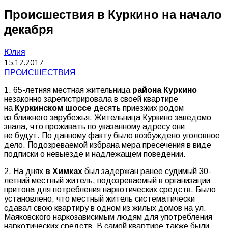
Происшествия в Куркино на начало
декабря
Юлия
15.12.2017
ПРОИСШЕСТВИЯ
1. 65-летняя местная жительница
района Куркино
незаконно зарегистрировала в своей квартире
на
Куркинском шоссе
десять приезжих родом
из ближнего зарубежья. Жительница Куркино заведомо
знала, что проживать по указанному адресу они
не будут. По данному факту было возбуждено уголовное
дело. Подозреваемой избрана мера пресечения в виде
подписки о невыезде и надлежащем поведении.
2. На днях
в Химках
был задержан ранее судимый 30-
летний местный житель, подозреваемый в организации
притона для потребления наркотических средств. Было
установлено, что местный житель систематически
сдавал свою квартиру в одном из жилых домов на ул.
Маяковского наркозависимым людям для употребления
наркотических средств. В самой квартире также были