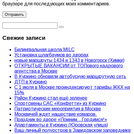
браузере для последующих моих комментариев.
Свежие записи
Билингвальная школа MILC
Установка шлагбаумов во дворах
новые маршруты 1434 и 1343 в Новогорск (Химки)
ОТКРЫТЫЕ ВАКАНСИИ от ТОПового кадрового
агентства в Москве
В Куркино обновили автобусную маршрутную сеть
ДТП в Куркино
С 1 июля в Москве проиндексируют тарифы ЖКХ на
15%
Район Куркино стал ещё зеленее
Спортсмены САС «Конфетти» из Куркино
Патриотические мероприятия в Москве
Москвичей ждет нашествие комаров.
Праздник во дворе «Помним…Гордимся!»
Апартаменты в Куркино (Юровская улица)
Ваш личный полуостров в Завидовском заповеднике