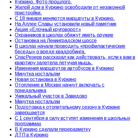
Куркино. Фото прошлого.
Жилой дом в Куркино освободили от незаконной
пристройки.
С 18 января меняются маршруты в Куркино.
На Аллее Славы установили новый памятник
Акция «Елочный круговорот»
Охранников в школах обяжут иметь оружие
Остановка на Ленинградском шоссе
В школах начали проводить «профилактические
беседы» о вреде квадробинга.
СпасРезерв рассказал как действовать, если к вам в
квартиру залетела летучая мышь.
Изменения маршрутов автобусов в Куркино
Минутка ностальгии
Новая остановка в Куркино
Отопление в Москве начнут включать с
понедельника
Уникальный участок в Завидово
Минутка ностальгии
Подготовка к отопительному сезону в Куркине
завершается
С 1 сентября в силу вступят изменения в школьных
программах
В Куркино сделали переразметку
ДТП в Куркино