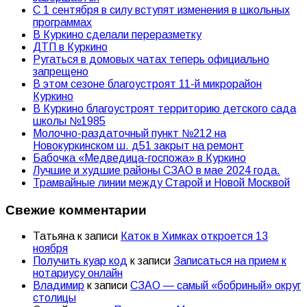
С 1 сентября в силу вступят изменения в школьных
программах
В Куркино сделали переразметку
ДТП в Куркино
Ругаться в домовых чатах теперь официально
запрещено
В этом сезоне благоустроят 11-й микрорайон
Куркино
В Куркино благоустроят территорию детского сада
школы №1985
Молочно-раздаточный пункт №212 на
Новокуркинском ш. д51 закрыт на ремонт
Бабочка «Медведица-госпожа» в Куркино
Лучшие и худшие районы СЗАО в мае 2024 года.
Трамвайные линии между Старой и Новой Москвой
Свежие комментарии
Татьяна
к записи
Каток в Химках откроется 13
ноября
Получить куар код
к записи
Записаться на прием к
нотариусу онлайн
Владимир
к записи
СЗАО — самый «бобриный» округ
столицы