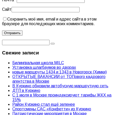
Сайт
Сохранить моё имя, email и адрес сайта в этом
браузере для последующих моих комментариев.
Свежие записи
Билингвальная школа MILC
Установка шлагбаумов во дворах
новые маршруты 1434 и 1343 в Новогорск (Химки)
ОТКРЫТЫЕ ВАКАНСИИ от ТОПового кадрового
агентства в Москве
В Куркино обновили автобусную маршрутную сеть
ДТП в Куркино
С 1 июля в Москве проиндексируют тарифы ЖКХ на
15%
Район Куркино стал ещё зеленее
Спортсмены САС «Конфетти» из Куркино
Патриотические мероприятия в Москве