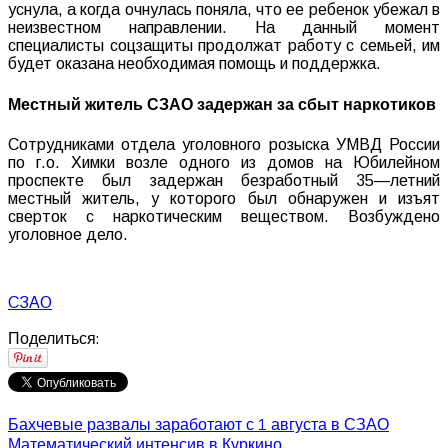
уснула
,
а
когда
очнулась
поняла
,
что
ее
ребенок
убежал
в
неизвестном
направлении
.
На
данный
момент
специалисты
соцзащиты
продолжат
работу
с
семьей
,
им
будет
оказана
необходимая
помощь
и
поддержка
.
Местный житель СЗАО задержан за сбыт наркотиков
Сотрудниками
отдела
уголовного
розыска
УМВД
России
по
г
.
о
.
Химки
возле
одного
из
домов
на
Юбилейном
проспекте
был
задержан
безработный
35
—
летний
местный
житель
,
у
которого
был
обнаружен
и
изъят
сверток
с
наркотическим
веществом
.
Возбуждено
уголовное
дело
.
СЗАО
Поделиться:
Бахчевые развалы заработают с 1 августа в СЗАО
Математический интенсив в Куркино