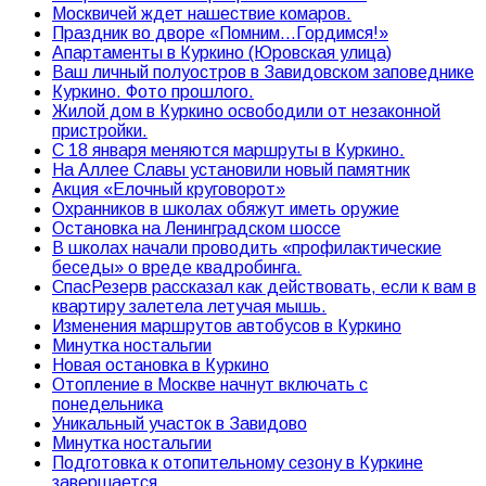
Москвичей ждет нашествие комаров.
Праздник во дворе «Помним…Гордимся!»
Апартаменты в Куркино (Юровская улица)
Ваш личный полуостров в Завидовском заповеднике
Куркино. Фото прошлого.
Жилой дом в Куркино освободили от незаконной
пристройки.
С 18 января меняются маршруты в Куркино.
На Аллее Славы установили новый памятник
Акция «Елочный круговорот»
Охранников в школах обяжут иметь оружие
Остановка на Ленинградском шоссе
В школах начали проводить «профилактические
беседы» о вреде квадробинга.
СпасРезерв рассказал как действовать, если к вам в
квартиру залетела летучая мышь.
Изменения маршрутов автобусов в Куркино
Минутка ностальгии
Новая остановка в Куркино
Отопление в Москве начнут включать с
понедельника
Уникальный участок в Завидово
Минутка ностальгии
Подготовка к отопительному сезону в Куркине
завершается