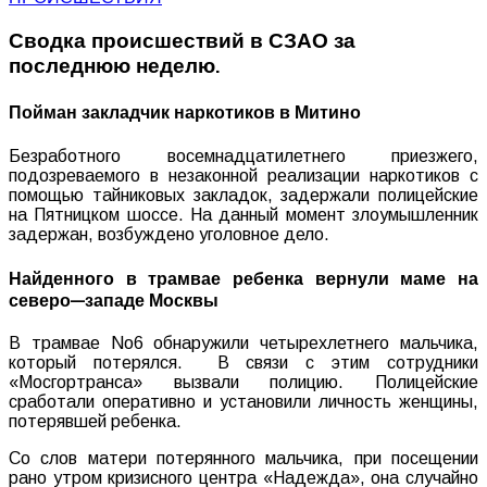
Сводка происшествий в СЗАО за
последнюю неделю.
Пойман закладчик наркотиков в Митино
Безработного
восемнадцатилетнего
приезжего
,
подозреваемого
в
незаконной
реализации
наркотиков
с
помощью
тайниковых
закладок
,
задержали
полицейские
на
Пятницком
шоссе
.
На
данный
момент
злоумышленник
задержан
,
возбуждено
уголовное
дело
.
Найденного
в
трамвае
ребенка
вернули
маме
на
северо
—
западе
Москвы
В
трамвае
No6
обнаружили
четырехлетнего
мальчика
,
который
потерялся
.
В
связи
с
этим
сотрудники
«
Мосгортранса
»
вызвали
полицию
.
Полицейские
сработали
оперативно
и
установили
личность
женщины
,
потерявшей
ребенка
.
Со
слов
матери
потерянного
мальчика
,
при
посещении
рано
утром
кризисного
центра
«
Надежда
»,
она
случайно