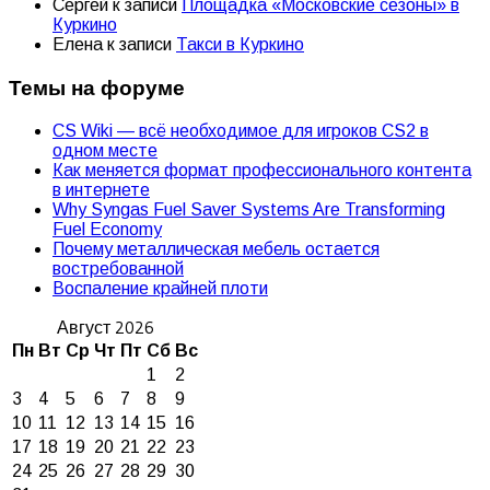
Сергей
к записи
Площадка «Московские сезоны» в
Куркино
Елена
к записи
Такси в Куркино
Темы на форуме
CS Wiki — всё необходимое для игроков CS2 в
одном месте
Как меняется формат профессионального контента
в интернете
Why Syngas Fuel Saver Systems Are Transforming
Fuel Economy
Почему металлическая мебель остается
востребованной
Воспаление крайней плоти
Август 2026
Пн
Вт
Ср
Чт
Пт
Сб
Вс
1
2
3
4
5
6
7
8
9
10
11
12
13
14
15
16
17
18
19
20
21
22
23
24
25
26
27
28
29
30