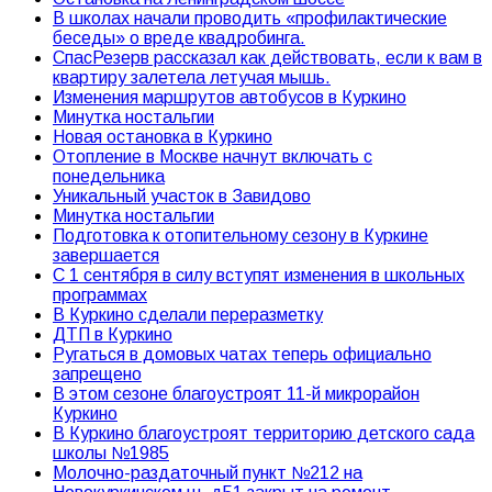
В школах начали проводить «профилактические
беседы» о вреде квадробинга.
СпасРезерв рассказал как действовать, если к вам в
квартиру залетела летучая мышь.
Изменения маршрутов автобусов в Куркино
Минутка ностальгии
Новая остановка в Куркино
Отопление в Москве начнут включать с
понедельника
Уникальный участок в Завидово
Минутка ностальгии
Подготовка к отопительному сезону в Куркине
завершается
С 1 сентября в силу вступят изменения в школьных
программах
В Куркино сделали переразметку
ДТП в Куркино
Ругаться в домовых чатах теперь официально
запрещено
В этом сезоне благоустроят 11-й микрорайон
Куркино
В Куркино благоустроят территорию детского сада
школы №1985
Молочно-раздаточный пункт №212 на