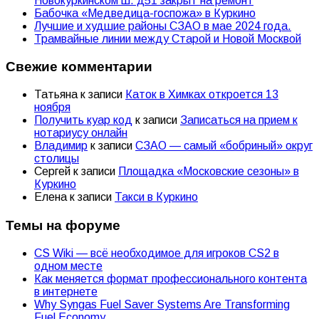
Новокуркинском ш. д51 закрыт на ремонт
Бабочка «Медведица-госпожа» в Куркино
Лучшие и худшие районы СЗАО в мае 2024 года.
Трамвайные линии между Старой и Новой Москвой
Свежие комментарии
Татьяна
к записи
Каток в Химках откроется 13
ноября
Получить куар код
к записи
Записаться на прием к
нотариусу онлайн
Владимир
к записи
СЗАО — самый «бобриный» округ
столицы
Сергей
к записи
Площадка «Московские сезоны» в
Куркино
Елена
к записи
Такси в Куркино
Темы на форуме
CS Wiki — всё необходимое для игроков CS2 в
одном месте
Как меняется формат профессионального контента
в интернете
Why Syngas Fuel Saver Systems Are Transforming
Fuel Economy