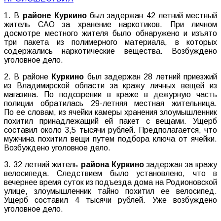
1. В
районе Куркино
был задержан 42 летний местный
житель САО за хранение наркотиков. При личном
досмотре местного жителя было обнаружено и изъято
три пакета из полимерного материала, в которых
содержались наркотические вещества. Возбуждено
уголовное дело.
2. В районе
Куркино
был задержан 28 летний приезжий
из Владимирской области за кражу личных вещей из
магазина. По подозрении в краже в дежурную часть
полиции обратилась 29-летняя местная жительница.
По ее словам, из ячейки камеры хранения злоумышленник
похитил принадлежащий ей пакет с вещами. Ущерб
составил около 3,5 тысячи рублей. Предполагается, что
мужчина похитил вещи путем подбора ключа от ячейки.
Возбуждено уголовное дело.
3. 32 летний житель
района Куркино
задержан за кражу
велосипеда. Следствием было установлено, что в
вечернее время суток из подъезда дома на Родионовской
улице, злоумышленник тайно похитил ее велосипед.
Ущерб составил 4 тысячи рублей. Уже возбуждено
уголовное дело.