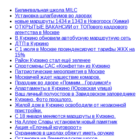
Билингвальная школа MILC
Установка шлагбаумов во дворах
новые маршруты 1434 и 1343 в Новогорск (Химки)
ОТКРЫТЫЕ ВАКАНСИИ от ТОПового кадрового
агентства в Москве
В Куркино обновили автобусную маршрутную сеть
ДТП в Куркино
С 1 июля в Москве проиндексируют тарифы ЖКХ на
15%
Район Куркино стал ещё зеленее
Спортсмены САС «Конфетти» из Куркино
Патриотические мероприятия в Москве
Москвичей ждет нашествие комаров.
Праздник во дворе «Помним…Гордимся!»
Апартаменты в Куркино (Юровская улица)
Ваш личный полуостров в Завидовском заповеднике
Куркино. Фото прошлого.
Жилой дом в Куркино освободили от незаконной
пристройки.
С 18 января меняются маршруты в Куркино.
На Аллее Славы установили новый памятник
Акция «Елочный круговорот»
Охранников в школах обяжут иметь оружие
Остановка на Ленинградском шоссе