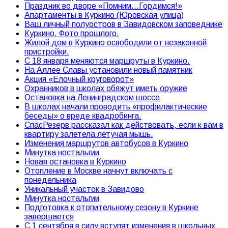
Праздник во дворе «Помним…Гордимся!»
Апартаменты в Куркино (Юровская улица)
Ваш личный полуостров в Завидовском заповеднике
Куркино. Фото прошлого.
Жилой дом в Куркино освободили от незаконной
пристройки.
С 18 января меняются маршруты в Куркино.
На Аллее Славы установили новый памятник
Акция «Елочный круговорот»
Охранников в школах обяжут иметь оружие
Остановка на Ленинградском шоссе
В школах начали проводить «профилактические
беседы» о вреде квадробинга.
СпасРезерв рассказал как действовать, если к вам в
квартиру залетела летучая мышь.
Изменения маршрутов автобусов в Куркино
Минутка ностальгии
Новая остановка в Куркино
Отопление в Москве начнут включать с
понедельника
Уникальный участок в Завидово
Минутка ностальгии
Подготовка к отопительному сезону в Куркине
завершается
С 1 сентября в силу вступят изменения в школьных