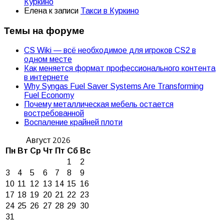
Куркино
Елена
к записи
Такси в Куркино
Темы на форуме
CS Wiki — всё необходимое для игроков CS2 в
одном месте
Как меняется формат профессионального контента
в интернете
Why Syngas Fuel Saver Systems Are Transforming
Fuel Economy
Почему металлическая мебель остается
востребованной
Воспаление крайней плоти
Август 2026
Пн
Вт
Ср
Чт
Пт
Сб
Вс
1
2
3
4
5
6
7
8
9
10
11
12
13
14
15
16
17
18
19
20
21
22
23
24
25
26
27
28
29
30
31