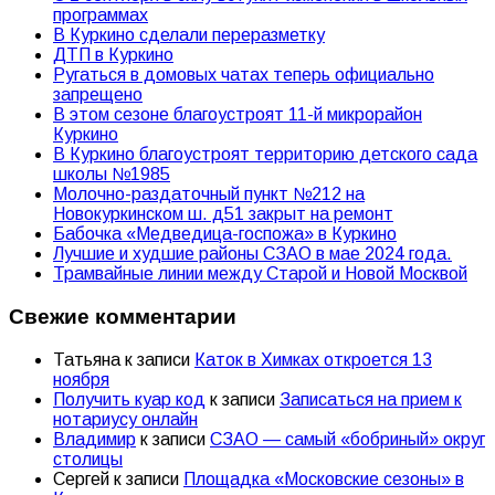
программах
В Куркино сделали переразметку
ДТП в Куркино
Ругаться в домовых чатах теперь официально
запрещено
В этом сезоне благоустроят 11-й микрорайон
Куркино
В Куркино благоустроят территорию детского сада
школы №1985
Молочно-раздаточный пункт №212 на
Новокуркинском ш. д51 закрыт на ремонт
Бабочка «Медведица-госпожа» в Куркино
Лучшие и худшие районы СЗАО в мае 2024 года.
Трамвайные линии между Старой и Новой Москвой
Свежие комментарии
Татьяна
к записи
Каток в Химках откроется 13
ноября
Получить куар код
к записи
Записаться на прием к
нотариусу онлайн
Владимир
к записи
СЗАО — самый «бобриный» округ
столицы
Сергей
к записи
Площадка «Московские сезоны» в