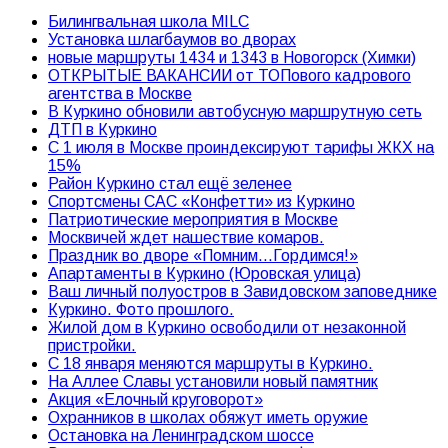
Билингвальная школа MILC
Установка шлагбаумов во дворах
новые маршруты 1434 и 1343 в Новогорск (Химки)
ОТКРЫТЫЕ ВАКАНСИИ от ТОПового кадрового
агентства в Москве
В Куркино обновили автобусную маршрутную сеть
ДТП в Куркино
С 1 июля в Москве проиндексируют тарифы ЖКХ на
15%
Район Куркино стал ещё зеленее
Спортсмены САС «Конфетти» из Куркино
Патриотические мероприятия в Москве
Москвичей ждет нашествие комаров.
Праздник во дворе «Помним…Гордимся!»
Апартаменты в Куркино (Юровская улица)
Ваш личный полуостров в Завидовском заповеднике
Куркино. Фото прошлого.
Жилой дом в Куркино освободили от незаконной
пристройки.
С 18 января меняются маршруты в Куркино.
На Аллее Славы установили новый памятник
Акция «Елочный круговорот»
Охранников в школах обяжут иметь оружие
Остановка на Ленинградском шоссе