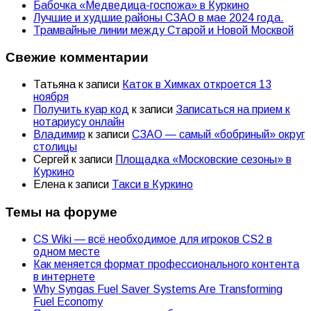
Бабочка «Медведица-госпожа» в Куркино
Лучшие и худшие районы СЗАО в мае 2024 года.
Трамвайные линии между Старой и Новой Москвой
Свежие комментарии
Татьяна
к записи
Каток в Химках откроется 13
ноября
Получить куар код
к записи
Записаться на прием к
нотариусу онлайн
Владимир
к записи
СЗАО — самый «бобриный» округ
столицы
Сергей
к записи
Площадка «Московские сезоны» в
Куркино
Елена
к записи
Такси в Куркино
Темы на форуме
CS Wiki — всё необходимое для игроков CS2 в
одном месте
Как меняется формат профессионального контента
в интернете
Why Syngas Fuel Saver Systems Are Transforming
Fuel Economy