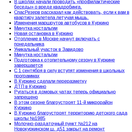
В школах начали проводить «профилактические
беседы» о вреде квадробинга.
СпасРезерв рассказал как действовать, если к вам в
квартиру залетела летучая мышь.
Изменения маршрутов автобусов в Куркино
Минутка ностальгии
Новая остановка в Куркино
Отопление в Москве начнут включать с
понедельника
Уникальный участок в Завидово
Минутка ностальгии
Подготовка к отопительному сезону в Куркине
завершается
С 1 сентября в силу вступят изменения в школьных
программах
В Куркино сделали переразметку
ДТП в Куркино
Ругаться в домовых чатах теперь официально
запрещено
В этом сезоне благоустроят 11-й микрорайон
Куркино
В Куркино благоустроят территорию детского сада
школы №1985
Молочно-раздаточный пункт №212 на
Новокуркинском ш. д51 закрыт на ремонт