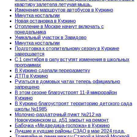
квартиру залетела летучая мышь.
Изменения маршрутов автобусов в Куркино
Минутка ностальгии
Новая остановка в Куркино
Отопление в Москве начнут включать с
понедельника
Уникальный участок в Завидово
Минутка ностальгии
Подготовка к отопительному сезону в Куркине
завершается
С 1 сентября в силу вступят изменения в школьных
программах
В Куркино сделали переразметку
ДТП в Куркино
Ругаться в домовых чатах теперь официально
запрещено
В этом сезоне благоустроят 11-й микрорайон
Куркино
В Куркино благоустроят территорию детского сада
школы №1985
Молочно-раздаточный пункт №212 на
Новокуркинском ш. д51 закрыт на ремонт
Бабочка «Медведица-госпожа» в Куркино
Лучшие и худшие районы СЗАО в мае 2024 года.
Трамвайные линии между Старой и Новой Москвой