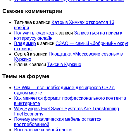
Свежие комментарии
Татьяна
к записи
Каток в Химках откроется 13
ноября
Получить куар код
к записи
Записаться на прием к
нотариусу онлайн
Владимир
к записи
СЗАО — самый «бобриный» округ
столицы
Сергей
к записи
Площадка «Московские сезоны» в
Куркино
Елена
к записи
Такси в Куркино
Темы на форуме
CS Wiki — всё необходимое для игроков CS2 в
одном месте
Как меняется формат профессионального контента
в интернете
Why Syngas Fuel Saver Systems Are Transforming
Fuel Economy
Почему металлическая мебель остается
востребованной
Воспаление крайней плоти