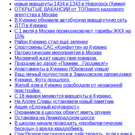
новые маршруты 1434 и 1343 в Новогорск (Химки)
ОТКРЫТЫЕ ВАКАНСИИ от ТОПового кадрового
агентства в Москве
В Куркино обновили автобусную маршрутную сеть
ДТП в Куркино
С 1 июля в Москве проиндексируют тарифы ЖКХ на
15%
Район Куркино стал ещё зеленее
Спортсмены САС «Конфетти» из Куркино
Патриотические мероприятия в Москве
Москвичей ждет нашествие комаров.
Праздник во дворе «Помним…Гордимся!»
Апартаменты в Куркино (Юровская улица)
Ваш личный полуостров в Завидовском заповеднике
Куркино. Фото прошлого.
Жилой дом в Куркино освободили от незаконной
пристройки.
С 18 января меняются маршруты в Куркино.
На Аллее Славы установили новый памятник
Акция «Елочный круговорот»
Охранников в школах обяжут иметь оружие
Остановка на Ленинградском шоссе
В школах начали проводить «профилактические
беседы» о вреде квадробинга.
СпасРезерв рассказал как действовать, если к вам в