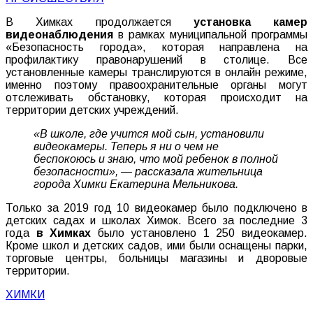
В
Химках
продолжается
установка
камер
видеонаблюдения
в
рамках
муниципальной
программы
«
Безопасность
города
»,
которая
направлена
на
профилактику
правонарушений
в
столице
.
Все
установленные
камеры
транслируются
в
онлайн
режиме
,
именно
поэтому
правоохранительные
органы
могут
отслеживать
обстановку
,
которая
происходит
на
территории
детских
учреждений
.
«
В
школе
,
где
учится
мой
сын
,
установили
видеокамеры
.
Теперь
я
ни
о ч
ем
не
беспокоюсь
и
знаю
,
что
мой
ребенок
в
полной
безопасности
», —
рассказала
жительница
города
Химки
Екатерина
Мельникова
.
Только
за
2019
год
10
видеокамер
было
подключено
в
детских
садах
и
школах
Химок
.
Всего
за
последние
3
года
в
Химках
было
установлено
1
250
видеокамер
.
Кроме
школ
и
детских
садов
,
ими
были
оснащены
парки
,
торговые
центры
,
больницы
магазины
и
дворовые
территории
.
ХИМКИ