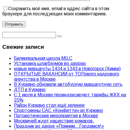
Сохранить моё имя, email и адрес сайта в этом
браузере для последующих моих комментариев.
Свежие записи
Билингвальная школа MILC
Установка шлагбаумов во дворах
новые маршруты 1434 и 1343 в Новогорск (Химки)
ОТКРЫТЫЕ ВАКАНСИИ от ТОПового кадрового
агентства в Москве
В Куркино обновили автобусную маршрутную сеть
ДТП в Куркино
С 1 июля в Москве проиндексируют тарифы ЖКХ на
15%
Район Куркино стал ещё зеленее
Спортсмены САС «Конфетти» из Куркино
Патриотические мероприятия в Москве
Москвичей ждет нашествие комаров.
Праздник во дворе «Помним…Гордимся!»