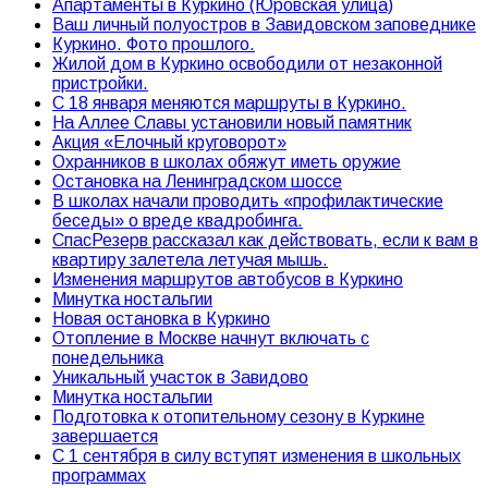
Апартаменты в Куркино (Юровская улица)
Ваш личный полуостров в Завидовском заповеднике
Куркино. Фото прошлого.
Жилой дом в Куркино освободили от незаконной
пристройки.
С 18 января меняются маршруты в Куркино.
На Аллее Славы установили новый памятник
Акция «Елочный круговорот»
Охранников в школах обяжут иметь оружие
Остановка на Ленинградском шоссе
В школах начали проводить «профилактические
беседы» о вреде квадробинга.
СпасРезерв рассказал как действовать, если к вам в
квартиру залетела летучая мышь.
Изменения маршрутов автобусов в Куркино
Минутка ностальгии
Новая остановка в Куркино
Отопление в Москве начнут включать с
понедельника
Уникальный участок в Завидово
Минутка ностальгии
Подготовка к отопительному сезону в Куркине
завершается
С 1 сентября в силу вступят изменения в школьных
программах