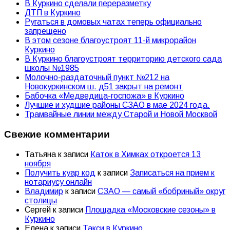
В Куркино сделали переразметку
ДТП в Куркино
Ругаться в домовых чатах теперь официально
запрещено
В этом сезоне благоустроят 11-й микрорайон
Куркино
В Куркино благоустроят территорию детского сада
школы №1985
Молочно-раздаточный пункт №212 на
Новокуркинском ш. д51 закрыт на ремонт
Бабочка «Медведица-госпожа» в Куркино
Лучшие и худшие районы СЗАО в мае 2024 года.
Трамвайные линии между Старой и Новой Москвой
Свежие комментарии
Татьяна
к записи
Каток в Химках откроется 13
ноября
Получить куар код
к записи
Записаться на прием к
нотариусу онлайн
Владимир
к записи
СЗАО — самый «бобриный» округ
столицы
Сергей
к записи
Площадка «Московские сезоны» в
Куркино
Елена
к записи
Такси в Куркино