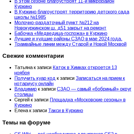
В этом сезоне благоустроят 11-й микрорайон
Куркино
В Куркино благоустроят территорию детского сада
школы №1985
Молочно-раздаточный пункт №212 на
Новокуркинском ш. д51 закрыт на ремонт
Бабочка «Медведица-госпожа» в Куркино
Лучшие и худшие районы СЗАО в мае 2024 года.
Трамвайные линии между Старой и Новой Москвой
Свежие комментарии
Татьяна
к записи
Каток в Химках откроется 13
ноября
Получить куар код
к записи
Записаться на прием к
нотариусу онлайн
Владимир
к записи
СЗАО — самый «бобриный» округ
столицы
Сергей
к записи
Площадка «Московские сезоны» в
Куркино
Елена
к записи
Такси в Куркино
Темы на форуме