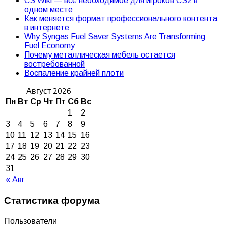
CS Wiki — всё необходимое для игроков CS2 в
одном месте
Как меняется формат профессионального контента
в интернете
Why Syngas Fuel Saver Systems Are Transforming
Fuel Economy
Почему металлическая мебель остается
востребованной
Воспаление крайней плоти
Август 2026
Пн
Вт
Ср
Чт
Пт
Сб
Вс
1
2
3
4
5
6
7
8
9
10
11
12
13
14
15
16
17
18
19
20
21
22
23
24
25
26
27
28
29
30
31
« Авг
Статистика форума
Пользователи