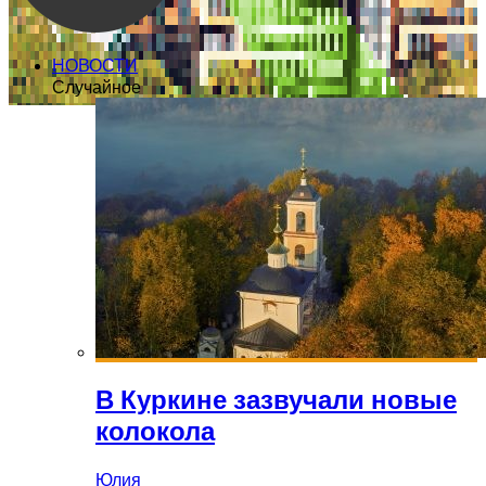
НОВОСТИ
Случайное
В Куркине зазвучали новые
колокола
Юлия