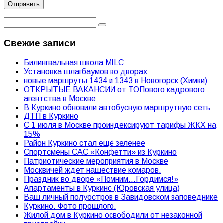
Свежие записи
Билингвальная школа MILC
Установка шлагбаумов во дворах
новые маршруты 1434 и 1343 в Новогорск (Химки)
ОТКРЫТЫЕ ВАКАНСИИ от ТОПового кадрового
агентства в Москве
В Куркино обновили автобусную маршрутную сеть
ДТП в Куркино
С 1 июля в Москве проиндексируют тарифы ЖКХ на
15%
Район Куркино стал ещё зеленее
Спортсмены САС «Конфетти» из Куркино
Патриотические мероприятия в Москве
Москвичей ждет нашествие комаров.
Праздник во дворе «Помним…Гордимся!»
Апартаменты в Куркино (Юровская улица)
Ваш личный полуостров в Завидовском заповеднике
Куркино. Фото прошлого.
Жилой дом в Куркино освободили от незаконной