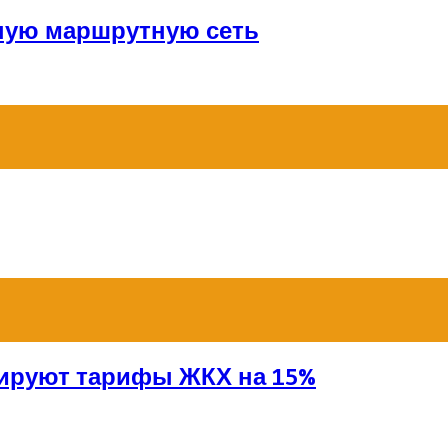
ную маршрутную сеть
сируют тарифы ЖКХ на 15%