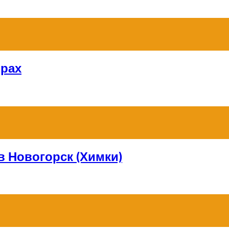
орах
в Новогорск (Химки)