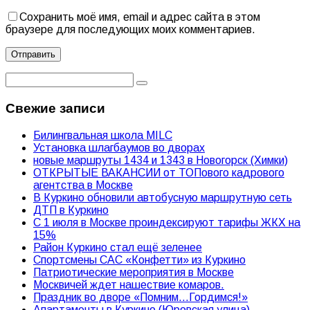
Сохранить моё имя, email и адрес сайта в этом
браузере для последующих моих комментариев.
Свежие записи
Билингвальная школа MILC
Установка шлагбаумов во дворах
новые маршруты 1434 и 1343 в Новогорск (Химки)
ОТКРЫТЫЕ ВАКАНСИИ от ТОПового кадрового
агентства в Москве
В Куркино обновили автобусную маршрутную сеть
ДТП в Куркино
С 1 июля в Москве проиндексируют тарифы ЖКХ на
15%
Район Куркино стал ещё зеленее
Спортсмены САС «Конфетти» из Куркино
Патриотические мероприятия в Москве
Москвичей ждет нашествие комаров.
Праздник во дворе «Помним…Гордимся!»
Апартаменты в Куркино (Юровская улица)