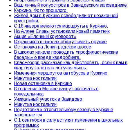
Ваш личный полуостров в Завидовском заповеднике
Куркино. Фото прошлого.
Жилой дом в Куркино освободили от незаконной
пристройки.
С 18 января меняются маршруты в Куркино.
На Аллее Славы установили новый памятник
Акция «Елочный круговорот»
Охранников в школах обяжут иметь оружие
Остановка на Ленинградском шоссе
В школах начали проводить «профилактические
беседы» о вреде квадробинга.
СпасРезерв рассказал как действовать, если к вам в
квартиру залетела летучая мышь.
Изменения маршрутов автобусов в Куркино
Минутка ностальгии
Новая остановка в Куркино
Отопление в Москве начнут включать с
понедельника
Уникальный участок в Завидово
Минутка ностальгии
Подготовка к отопительному сезону в Куркине
завершается
С 1 сентября в силу вступят изменения в школьных
программах