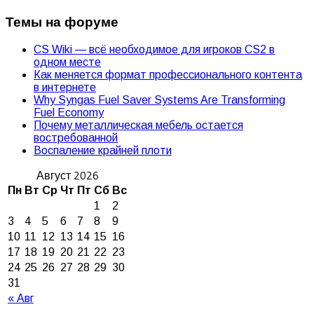
Темы на форуме
CS Wiki — всё необходимое для игроков CS2 в
одном месте
Как меняется формат профессионального контента
в интернете
Why Syngas Fuel Saver Systems Are Transforming
Fuel Economy
Почему металлическая мебель остается
востребованной
Воспаление крайней плоти
Август 2026
Пн
Вт
Ср
Чт
Пт
Сб
Вс
1
2
3
4
5
6
7
8
9
10
11
12
13
14
15
16
17
18
19
20
21
22
23
24
25
26
27
28
29
30
31
« Авг