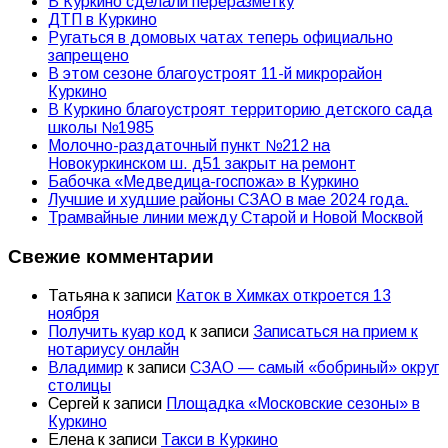
В Куркино сделали переразметку
ДТП в Куркино
Ругаться в домовых чатах теперь официально
запрещено
В этом сезоне благоустроят 11-й микрорайон
Куркино
В Куркино благоустроят территорию детского сада
школы №1985
Молочно-раздаточный пункт №212 на
Новокуркинском ш. д51 закрыт на ремонт
Бабочка «Медведица-госпожа» в Куркино
Лучшие и худшие районы СЗАО в мае 2024 года.
Трамвайные линии между Старой и Новой Москвой
Свежие комментарии
Татьяна
к записи
Каток в Химках откроется 13
ноября
Получить куар код
к записи
Записаться на прием к
нотариусу онлайн
Владимир
к записи
СЗАО — самый «бобриный» округ
столицы
Сергей
к записи
Площадка «Московские сезоны» в
Куркино
Елена
к записи
Такси в Куркино