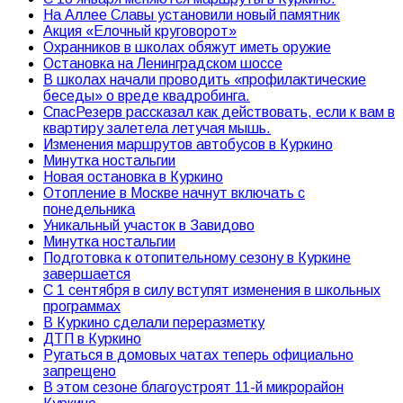
На Аллее Славы установили новый памятник
Акция «Елочный круговорот»
Охранников в школах обяжут иметь оружие
Остановка на Ленинградском шоссе
В школах начали проводить «профилактические
беседы» о вреде квадробинга.
СпасРезерв рассказал как действовать, если к вам в
квартиру залетела летучая мышь.
Изменения маршрутов автобусов в Куркино
Минутка ностальгии
Новая остановка в Куркино
Отопление в Москве начнут включать с
понедельника
Уникальный участок в Завидово
Минутка ностальгии
Подготовка к отопительному сезону в Куркине
завершается
С 1 сентября в силу вступят изменения в школьных
программах
В Куркино сделали переразметку
ДТП в Куркино
Ругаться в домовых чатах теперь официально
запрещено
В этом сезоне благоустроят 11-й микрорайон