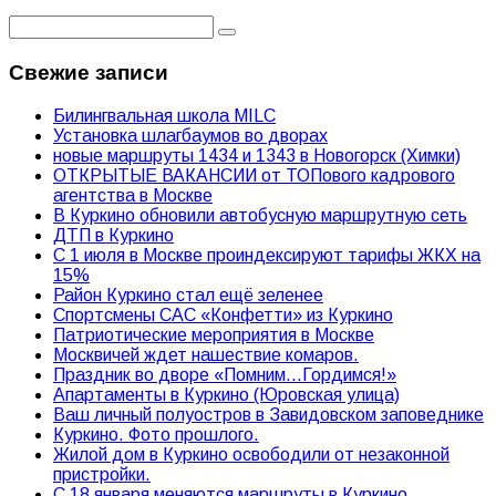
Свежие записи
Билингвальная школа MILC
Установка шлагбаумов во дворах
новые маршруты 1434 и 1343 в Новогорск (Химки)
ОТКРЫТЫЕ ВАКАНСИИ от ТОПового кадрового
агентства в Москве
В Куркино обновили автобусную маршрутную сеть
ДТП в Куркино
С 1 июля в Москве проиндексируют тарифы ЖКХ на
15%
Район Куркино стал ещё зеленее
Спортсмены САС «Конфетти» из Куркино
Патриотические мероприятия в Москве
Москвичей ждет нашествие комаров.
Праздник во дворе «Помним…Гордимся!»
Апартаменты в Куркино (Юровская улица)
Ваш личный полуостров в Завидовском заповеднике
Куркино. Фото прошлого.
Жилой дом в Куркино освободили от незаконной
пристройки.
С 18 января меняются маршруты в Куркино.