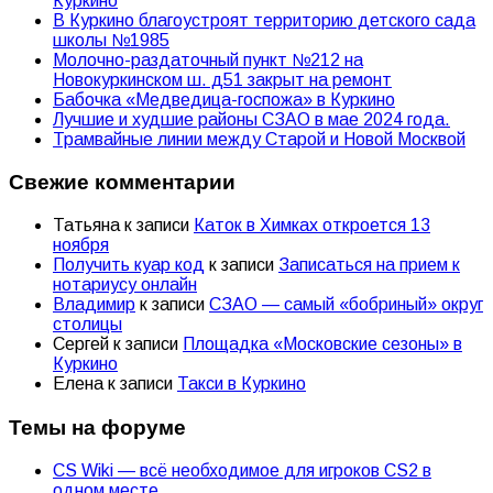
Куркино
В Куркино благоустроят территорию детского сада
школы №1985
Молочно-раздаточный пункт №212 на
Новокуркинском ш. д51 закрыт на ремонт
Бабочка «Медведица-госпожа» в Куркино
Лучшие и худшие районы СЗАО в мае 2024 года.
Трамвайные линии между Старой и Новой Москвой
Свежие комментарии
Татьяна
к записи
Каток в Химках откроется 13
ноября
Получить куар код
к записи
Записаться на прием к
нотариусу онлайн
Владимир
к записи
СЗАО — самый «бобриный» округ
столицы
Сергей
к записи
Площадка «Московские сезоны» в
Куркино
Елена
к записи
Такси в Куркино
Темы на форуме
CS Wiki — всё необходимое для игроков CS2 в
одном месте