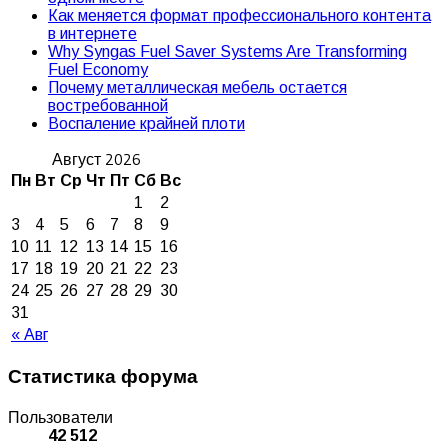
Как меняется формат профессионального контента
в интернете
Why Syngas Fuel Saver Systems Are Transforming
Fuel Economy
Почему металлическая мебель остается
востребованной
Воспаление крайней плоти
Август 2026
Пн
Вт
Ср
Чт
Пт
Сб
Вс
1
2
3
4
5
6
7
8
9
10
11
12
13
14
15
16
17
18
19
20
21
22
23
24
25
26
27
28
29
30
31
« Авг
Статистика форума
Пользователи
42 512